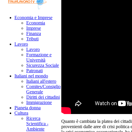
Economia e Imprese
Economia
Imprese
Finanza
Tributi
Lavoro
Lavoro
Formazione e
Università
Sicurezza Sociale
Patronati
Italiani nel mondo
Italiani all'estero
Comites/Consiglio
Generale
Diritti dei cittadini
Immigrazione
Pianeta donna
Cultura
Ricerca
Quanto è cambiata la platea dei cittad
Scientifica -
provenienti dalle aree di crisi politica 
Ambiente
la crisi economico-occupazionale ha i