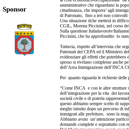
amministrative che riguardano la popo
Sponsor
cittadinanza, che imporra’ agli immigra
di Patronato, fino a ieri non coinvolti
Una situazione dche metterà in diffico
CGIL, Morena Piccinini, nel corso del
Sulla questione Italialavorotv/Italia
Piccinini, che ha approfondito lo stat
Tuttavia, rispetto all’intervista che s
Patronati del CEPA ed il Ministero dell
evidenziare gli effetti che potrebbero 
spesso si rivelano complesse anche per
dell’Area Immigrazione dell’INCA CG
Per quanto riguarda le richieste delle
“Come INCA e con le altre strutture s
dell’integrazione per la vita dei lavorat
società civile e di poterla rappresenta
questo abbiamo sempre scelto di suppor
meglio istruito dopo un percorso di inf
immigrati alle prefetture, sono la mag
Abbiamo avuto un’attenzione particola
domande complete e soprattutto con requ