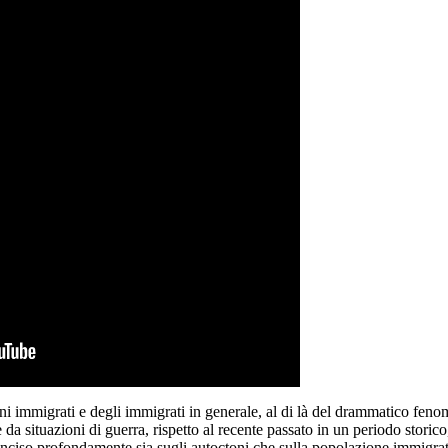
ini immigrati e degli immigrati in generale, al di là del drammatico feno
e da situazioni di guerra, rispetto al recente passato in un periodo storico
nciso profondamente sia sugli autoctoni che sulla popolazione immigrat