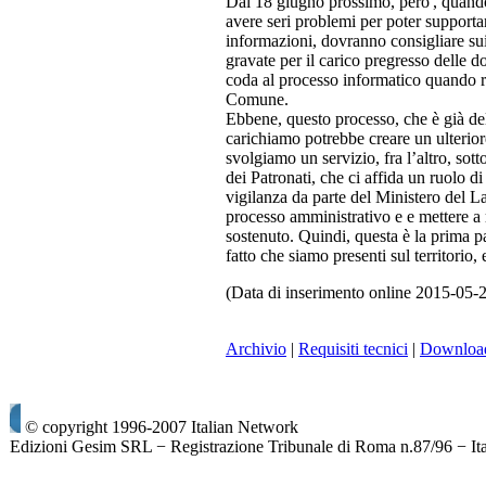
Dal 18 giugno prossimo, pero', quando
avere seri problemi per poter supporta
informazioni, dovranno consigliare sui 
gravate per il carico pregresso delle 
coda al processo informatico quando ri
Comune.
Ebbene, questo processo, che è già del
carichiamo potrebbe creare un ulteri
svolgiamo un servizio, fra l’altro, so
dei Patronati, che ci affida un ruolo di
vigilanza da parte del Ministero del La
processo amministrativo e e mettere a 
sostenuto. Quindi, questa è la prima par
fatto che siamo presenti sul territo
(Data di inserimento online 2015-05-
Archivio
|
Requisiti tecnici
|
Downloa
© copyright 1996-2007 Italian Network
Edizioni Gesim SRL − Registrazione Tribunale di Roma n.87/96 − It