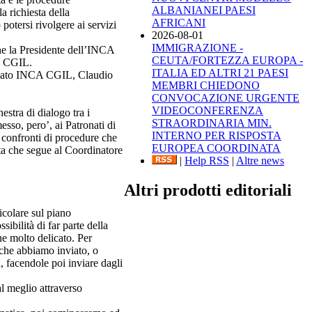
ALBANIANEI PAESI
 richiesta della
AFRICANI
potersi rivolgere ai servizi
2026-08-01
IMMIGRAZIONE -
che la Presidente dell’INCA
CEUTA/FORTEZZA EUROPA -
la CGIL.
ITALIA ED ALTRI 21 PAESI
tronato INCA CGIL, Claudio
MEMBRI CHIEDONO
CONVOCAZIONE URGENTE
VIDEOCONFERENZA
estra di dialogo tra i
STRAORDINARIA MIN.
esso, pero’, ai Patronati di
INTERNO PER RISPOSTA
i confronti di procedure che
EUROPEA COORDINATA
sta che segue al Coordinatore
|
Help RSS
|
Altre news
Altri prodotti editoriali
colare sul piano
sibilità di far parte della
ne molto delicato. Per
 che abbiamo inviato, o
, facendole poi inviare dagli
l meglio attraverso