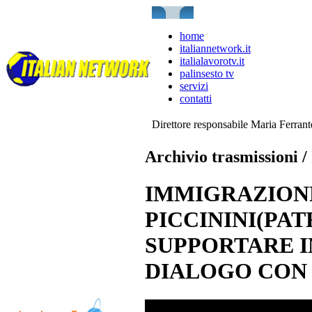
home
italiannetwork.it
italialavorotv.it
palinsesto tv
servizi
contatti
Direttore responsabile Maria Ferran
Archivio trasmissioni 
IMMIGRAZIONE
PICCININI(PAT
SUPPORTARE I
DIALOGO CON