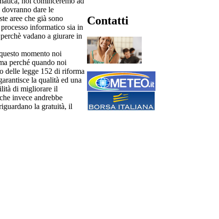
ematica, noi cominceremo ad
e dovranno dare le
Contatti
este aree che già sono
 processo informatico sia in
 perchè vadano a giurare in
n questo momento noi
“ma perché quando noi
o delle legge 152 di riforma
garantisce la qualità ed una
ità di migliorare il
, che invece andrebbe
iguardano la gratuità, il