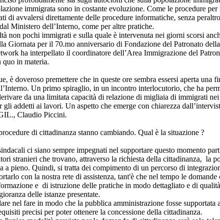
lazione immigrata sono in costante evoluzione. Come le procedure per la
ti di avvalersi direttamente delle procedure informatiche, senza peraltro 
 dal Ministero dell’Interno, come per altre pratiche.
ltà non pochi immigrati e sulla quale è intervenuta nei giorni scorsi an
la Giornata per il 70.mo anniversario di Fondazione del Patronato del
nnetwork ha interpellato il coordinatore dell’Area Immigrazione del Pa
u quo in materia.
egue, è doveroso premettere che in queste ore sembra essersi aperta una fin
’Interno. Un primo spiraglio, in un incontro interlocutorio, che ha perm
derivare da una limitata capacità di relazione di migliaia di immigrati ne
 gli addetti ai lavori. Un aspetto che emerge con chiarezza dall’intervi
IL., Claudio Piccini.
 procedure di cittadinanza stanno cambiando. Qual è la situazione ?
indacali ci siano sempre impegnati nel supportare questo momento parti
ori stranieri che trovano, attraverso la richiesta della cittadinanza, la pos
rla a pieno. Quindi, si tratta dei compimento di un percorso di integrazio
tarlo con la nostra rete di assistenza, tant'è che nel tempo le domande
ormazione e di istruzione delle pratiche in modo dettagliato e di qualità
gioranza delle istanze presentate.
re nel fare in modo che la pubblica amministrazione fosse supportata a
isiti precisi per poter ottenere la concessione della cittadinanza.