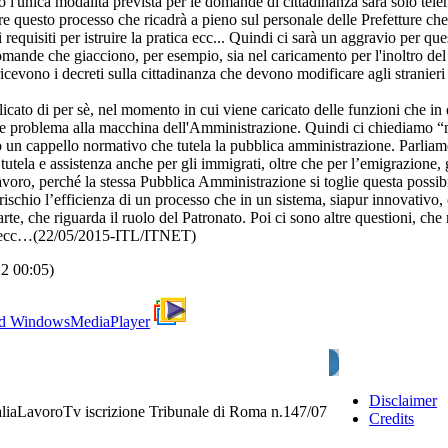
 l'unica modalità prevista per le domande di cittadinanza sarà solo tel
re questo processo che ricadrà a pieno sul personale delle Prefetture ch
requisiti per istruire la pratica ecc... Quindi ci sarà un aggravio per qu
domande che giacciono, per esempio, sia nel caricamento per l'inoltro del
cevono i decreti sulla cittadinanza che devono modificare agli stranieri
icato di per sè, nel momento in cui viene caricato delle funzioni che i
ore problema alla macchina dell'Amministrazione. Quindi ci chiediamo 
tto un cappello normativo che tutela la pubblica amministrazione. Parliam
 tutela e assistenza anche per gli immigrati, oltre che per l’emigrazione, 
voro, perché la stessa Pubblica Amministrazione si toglie questa possibil
rischio l’efficienza di un processo che in un sistema, siapur innovativo
te, che riguarda il ruolo del Patronato. Poi ci sono altre questioni, che r
rio, ecc…(22/05/2015-ITL/ITNET)
22 00:05)
d WindowsMediaPlayer
Disclaimer
aliaLavoroTv iscrizione Tribunale di Roma n.147/07
Credits