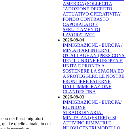
AMERICA) SOLLECITA
"ADOZIONE DECRETO
ATTUATIVO OPERATIVITA'
FONDO CONTRASTO
CAPORALATO E
SFRUTTAMENTO
LAVORATIVO"
2026-08-04
IMMIGRAZIONE - EUROPA /
MIN.AFFARI INTERNI -
O'CALLAGHAN (PRES.CONS.
UE):"L'UNIONE EUROPEA E'
UNITA E PRONTA A
SOSTENERE LA SPAGNA ED
A PROTEGGERE LE NOSTRE
FRONTIERE ESTERNE
DALL'IMMIGRAZIONE
CLANDESTINA
2026-08-03
IMMIGRAZIONE - EUROPA/
RIUNIONE
STRAORDINARIA-
MIN.TAJANI (ESTERI) : SI
meno dei flussi migratori
ATTIVINO RIMPATRI E
, qual è quello attuale, in cui
NUOVI CENTRI MODELLO
a e le procedure