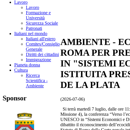
Lavoro
Lavoro
Formazione e
Università
Sicurezza Sociale
Patronati
Italiani nel mondo
Italiani all'estero
AMBIENTE - E
Comites/Consiglio
Generale
ROMA PER PR
Diritti dei cittadini
Immigrazione
IN "SISTEMI E
Pianeta donna
Cultura
ISTITUITA PR
Ricerca
Scientifica -
DE LA PLATA
Ambiente
Sponsor
(2026-07-06)
Si terrà martedì 7 luglio, dalle ore 1
Missione 4), la conferenza “Verso l’e
UNESCO in “Sistemi Economici e Diritt
dibattito il riconoscimento dell’ecocid
Statuto di Roma della Corte penale int