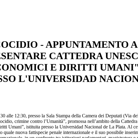
COCIDIO - APPUNTAMENTO A
ESENTARE CATTEDRA UNES
CONOMICI E DIRITTI UMANI
ESSO L'UNIVERSIDAD NACIO
1:30 alle 12:30, presso la Sala Stampa della Camera dei Deputati (Via de
cocidio, crimine contro l’Umanità”, promossa nell’ambito della Cattedra
i Umani”, istituita presso la Universidad Nacional de La Plata. Al ce
io quale nuova fattispecie penale internazionale e il suo possibile inseri
ernazionale, in un confronto tra istituzioni parlamentari, magistratura 