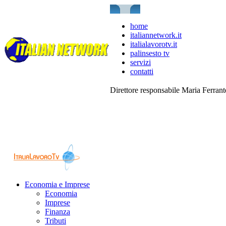
home
italiannetwork.it
italialavorotv.it
palinsesto tv
servizi
contatti
Direttore responsabile Maria Ferran
Economia e Imprese
Economia
Imprese
Finanza
Tributi