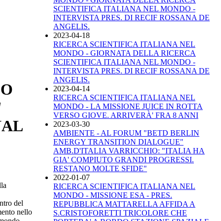
SCIENTIFICA ITALIANA NEL MONDO -
INTERVISTA PRES. DI RECIF ROSSANA DE
ANGELIS.
2023-04-18
RICERCA SCIENTIFICA ITALIANA NEL
MONDO - GIORNATA DELLA RICERCA
SCIENTIFICA ITALIANA NEL MONDO -
INTERVISTA PRES. DI RECIF ROSSANA DE
ANGELIS.
CO
2023-04-14
RICERCA SCIENTIFICA ITALIANA NEL
"
MONDO - LA MISSIONE JUICE IN ROTTA
VERSO GIOVE. ARRIVERÀ' FRA 8 ANNI
NAL
2023-03-30
AMBIENTE - AL FORUM "BETD BERLIN
ENERGY TRANSITION DIALOGUE"
AMB.D'ITALIA VARRICCHIO: "ITALIA HA
GIA' COMPIUTO GRANDI PROGRESSI.
RESTANO MOLTE SFIDE"
2022-01-07
lla
RICERCA SCIENTIFICA ITALIANA NEL
MONDO - MISSIONE ESA - PRES.
ntro del
REPUBBLICA MATTARELLA AFFIDA A
mento nello
S.CRISTOFORETTI TRICOLORE CHE
e mondo