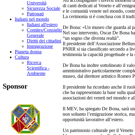
Ad accompagnare i diversi momenti del
Università
di canti dedicati al Veneto e all’emigr
Sicurezza Sociale
e le comunità venete nel mondo, contr
Patronati
La cerimonia si è conclusa con il tradiz
Italiani nel mondo
Italiani all'estero
De Bona: «Un museo che guarda al pas
Comites/Consiglio
Nel suo intervento, Oscar De Bona ha 
Generale
“un sogno che diventa realtà”.
Diritti dei cittadini
Il presidente dell’Associazione Bellun
Immigrazione
PNRR si sia classificato secondo a live
Pianeta donna
testimonia la capacità progettuale e la c
Cultura
Ricerca
De Bona ha inoltre sottolineato il valo
Scientifica -
amministrativo particolarmente comples
Ambiente
museo, dal direttore artistico Romeo P
Sponsor
Il presidente ha ricordato anche il ru
che ha rappresentato la base sulla qual
associazioni dei veneti nel mondo e al
Il MEV, ha spiegato De Bona, sarà un
non soltanto l’emigrazione storica, ma
opportunità lavorative all’estero.
Un patrimonio culturale per il Veneto