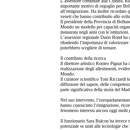
L’assessore comunale alla Cultura, R
importante motivo di orgoglio per Bel
all’emigrazione. Ha inoltre ricordato 
veneti che hanno contribuito allo svi
Il presidente della Provincia di Bell
Mondo un modello per capacità organizz
instaurata negli anni con le istituzioni.
L’assessore regionale Dario Bond ha 
ribadendo l’importanza di valorizzare i
potrebbero scegliere di tornare.
Il contributo della ricerca
Il direttore artistico Romeo Pignat ha i
realizzazione degli allestimenti, evid
Mondo.
Il curatore scientifico Toni Ricciardi 
diffusione del sapere, delle competenz
parte significativa della storia del Mad
Nel suo intervento, l’europarlamentare
hanno conosciuto l’emigrazione, ricord
fenomeno interessi ancora oggi molti 
Il funzionario Sara Balcon ha invece 
potenziale se uniti alle tecnologie ch