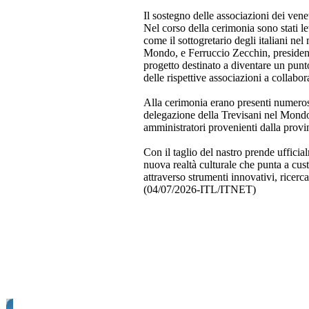
Il sostegno delle associazioni dei ven
Nel corso della cerimonia sono stati let
come il sottogretario degli italiani ne
Mondo, e Ferruccio Zecchin, presiden
progetto destinato a diventare un punt
delle rispettive associazioni a collabo
Alla cerimonia erano presenti numero
delegazione della Trevisani nel Mondo
amministratori provenienti dalla provin
Con il taglio del nastro prende uffic
nuova realtà culturale che punta a cus
attraverso strumenti innovativi, ricer
(04/07/2026-ITL/ITNET)