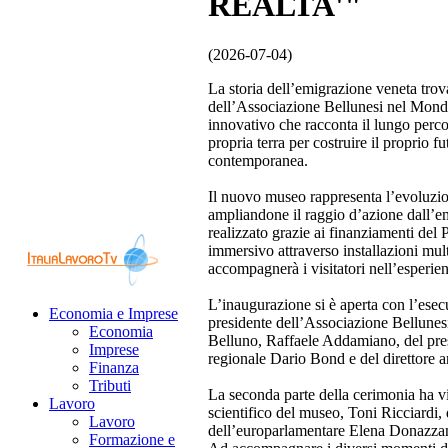
REALTA'"
(2026-07-04)
La storia dell’emigrazione veneta trov
dell’Associazione Bellunesi nel Mon
innovativo che racconta il lungo perco
propria terra per costruire il proprio
contemporanea.
Il nuovo museo rappresenta l’evoluzio
ampliandone il raggio d’azione dall’em
realizzato grazie ai finanziamenti de
immersivo attraverso installazioni mul
accompagnerà i visitatori nell’esperie
L’inaugurazione si è aperta con l’esecu
Economia e Imprese
presidente dell’Associazione Bellune
Economia
Belluno, Raffaele Addamiano, del pres
Imprese
regionale Dario Bond e del direttore 
Finanza
Tributi
La seconda parte della cerimonia ha vis
Lavoro
scientifico del museo, Toni Ricciardi,
Lavoro
dell’europarlamentare Elena Donazza
Formazione e