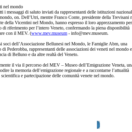
eti nel mondo
ti i messaggi di saluto inviati da rappresentanti delle istituzioni nazional
l mondo, on. Dell’Utri, mentre Franco Conte, presidente della Trevisani 
te della Vicentini nel Mondo, hanno espresso il loro apprezzamento pe
o di riferimento per l’intero Veneto, confermando la piena disponibilità
rare con il MEV. (
www.mev.museum
- info@mev.museum.
si soci dell’Associazione Bellunesi nel Mondo, le Famiglie Abm, una
 di Pederobba, rappresentanti delle associazioni dei veneti nel mondo e
cia di Belluno e da altre realtà del Veneto.
ialmente il via il percorso del MEV – Museo dell’Emigrazione Veneta, un
todire la memoria dell’emigrazione regionale e a raccontarne l’attualità
ca scientifica e partecipazione delle comunità venete nel mondo.