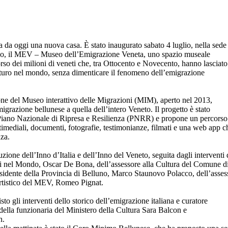
a da oggi una nuova casa. È stato inaugurato sabato 4 luglio, nella sede
do, il MEV – Museo dell’Emigrazione Veneta, uno spazio museale
rso dei milioni di veneti che, tra Ottocento e Novecento, hanno lasciato
 futuro nel mondo, senza dimenticare il fenomeno dell’emigrazione
ne del Museo interattivo delle Migrazioni (MIM), aperto nel 2013,
igrazione bellunese a quella dell’intero Veneto. Il progetto è stato
l Piano Nazionale di Ripresa e Resilienza (PNRR) e propone un percorso
timediali, documenti, fotografie, testimonianze, filmati e una web app c
nza.
zione dell’Inno d’Italia e dell’Inno del Veneto, seguita dagli interventi 
si nel Mondo, Oscar De Bona, dell’assessore alla Cultura del Comune d
idente della Provincia di Belluno, Marco Staunovo Polacco, dell’asses
artistico del MEV, Romeo Pignat.
to gli interventi dello storico dell’emigrazione italiana e curatore
 della funzionaria del Ministero della Cultura Sara Balcon e
n.