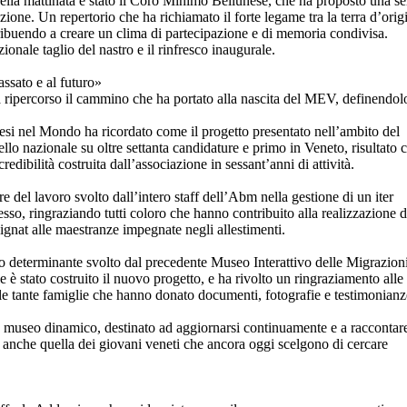
la mattinata è stato il Coro Minimo Bellunese, che ha proposto una se
azione. Un repertorio che ha richiamato il forte legame tra la terra d’orig
ibuendo a creare un clima di partecipazione e di memoria condivisa.
ionale taglio del nastro e il rinfresco inaugurale.
sato e al futuro»
ripercorso il cammino che ha portato alla nascita del MEV, definendol
esi nel Mondo ha ricordato come il progetto presentato nell’ambito del
llo nazionale su oltre settanta candidature e primo in Veneto, risultato 
redibilità costruita dall’associazione in sessant’anni di attività.
re del lavoro svolto dall’intero staff dell’Abm nella gestione di un iter
so, ringraziando tutti coloro che hanno contribuito alla realizzazione d
ignat alle maestranze impegnate negli allestimenti.
olo determinante svolto dal precedente Museo Interattivo delle Migrazioni
e è stato costruito il nuovo progetto, e ha rivolto un ringraziamento alle
le tante famiglie che hanno donato documenti, fotografie e testimonianz
 museo dinamico, destinato ad aggiornarsi continuamente e a raccontar
 anche quella dei giovani veneti che ancora oggi scelgono di cercare