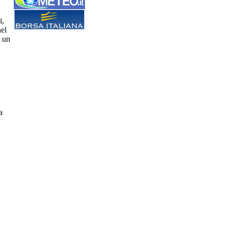
i,
nel
r un
a