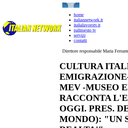
home
italiannetwork.it
italialavorotv.it
palinsesto tv
servizi
contatti
Direttore responsabile Maria Ferran
CULTURA ITAL
EMIGRAZIONE-
MEV -MUSEO E
RACCONTA L'EM
OGGI. PRES. D
MONDO): "UN 