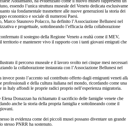
affaele Addamiano, ha evidenziato come il nuovo museo rappresenti un
luno, essendo l’unica struttura museale del Veneto dedicata esclusivame
quanto sia fondamentale trasmettere alle nuove generazioni la storia dei
luppo economico e sociale di numerosi Paesi.
uno, Marco Staunovo Polacco, ha definito l’Associazione Bellunesi nel
ativa e progettuale, sottolineando l’efficacia della collaborazione
confermato il sostegno della Regione Veneto a realtà come il MEV,
l territorio e mantenere vivo il rapporto con i tanti giovani emigrati che
llustrato il percorso museale e il lavoro svolto nei cinque mesi necessari
enziando la collaborazione instaurata con l’Associazione Bellunesi nel
ha invece posto l’accento sul contributo offerto dagli emigranti veneti all
e professionali e della cultura italiana nel mondo, ricordando come una
e in Italy affondi le proprie radici proprio nell’esperienza migratoria.
 Elena Donazzan ha richiamato il sacrificio delle famiglie venete che
ando anche la storia della propria famiglia e sottolineando come il
giovani.
messo in evidenza come dei piccoli musei possano diventare un grande
e lo stesso PNRR ha sostenuto.