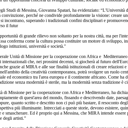
degli Studi di Messina, Giovanna Spatari, ha evidenziato: “L'Università 
a convinzione, perché ne condivide profondamente la visione: creare uno
ale si incontrano, superando i tradizionali confini disciplinari e promuo
rso il futur
rtunità di grande rilievo non soltanto per la nostra città, ma per l'inte
Essa conferma come la cultura possa costituire un motore di sviluppo, i
ogo istituzioni, università e società."
erale Unità di Missione per la cooperazione con Africa e Mediterraneo
i internazionali che, nei prossimi decenni, si giocherà al futuro dell'Europ
che grazie al MIRA e alle sue finalità istituzionali di creare relazioni e
e nell'ambito della creatività contemporanea, potrà svolgere un ruolo cent
ale ed economico tra l'area europea e il continente africano. Come ha det
zione senza modernità è sterile, ma la modernità senza tradizione è c
ità di Missione per la cooperazione con Africa e Mediterraneo, ha dichiar
ampiamente di quest'area del mondo, fissando e descrivendo date, paesag
ure, quanto scritto e descritto non ci può più bastare, il resoconto degl
pettiva più illuminante. Intrecciati a queste storie, devono esistere, quin
re e smascherare. Ed è proprio qui a Messina, che MIRA intende essere p
degli artisti.”