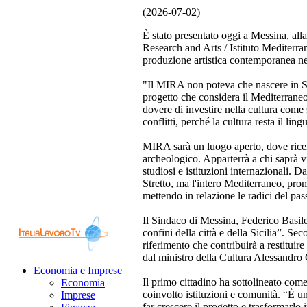
(2026-07-02)
È stato presentato oggi a Messina, all
Research and Arts / Istituto Mediterran
produzione artistica contemporanea n
"Il MIRA non poteva che nascere in Sic
progetto che considera il Mediterrane
dovere di investire nella cultura come
conflitti, perché la cultura resta il lin
MIRA sarà un luogo aperto, dove ricer
archeologico. Apparterrà a chi saprà vi
studiosi e istituzioni internazionali.
Stretto, ma l'intero Mediterraneo, pro
mettendo in relazione le radici del pas
Il Sindaco di Messina, Federico Basile
confini della città e della Sicilia”. S
riferimento che contribuirà a restituir
dal ministro della Cultura Alessandro 
Economia e Imprese
Il primo cittadino ha sottolineato come 
Economia
coinvolto istituzioni e comunità. “È un
Imprese
far crescere il progetto e trasformarlo