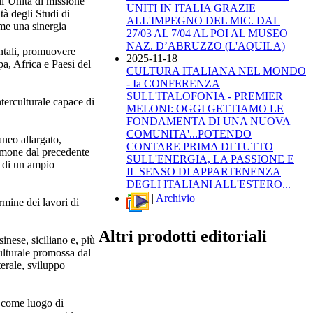
ll’Unità di missione
UNITI IN ITALIA GRAZIE
tà degli Studi di
ALL'IMPEGNO DEL MIC. DAL
me una sinergia
27/03 AL 7/04 AL POI AL MUSEO
NAZ. D’ABRUZZO (L'AQUILA)
entali, promuovere
2025-11-18
pa, Africa e Paesi del
CULTURA ITALIANA NEL MONDO
- Ia CONFERENZA
SULL'ITALOFONIA - PREMIER
terculturale capace di
MELONI: OGGI GETTIAMO LE
FONDAMENTA DI UNA NUOVA
COMUNITA'...POTENDO
aneo allargato,
CONTARE PRIMA DI TUTTO
timone dal precedente
SULL'ENERGIA, LA PASSIONE E
 di un ampio
IL SENSO DI APPARTENENZA
DEGLI ITALIANI ALL'ESTERO...
|
Archivio
rmine dei lavori di
Altri prodotti editoriali
inese, siciliano e, più
ulturale promossa dal
terale, sviluppo
a come luogo di