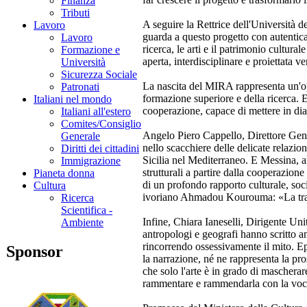
Finanza
Tributi
A seguire la Rettrice dell'Università 
Lavoro
guarda a questo progetto con autentic
Lavoro
ricerca, le arti e il patrimonio cultur
Formazione e
aperta, interdisciplinare e proiettata ve
Università
Sicurezza Sociale
La nascita del MIRA rappresenta un'oppo
Patronati
formazione superiore e della ricerca. 
Italiani nel mondo
cooperazione, capace di mettere in dial
Italiani all'estero
Comites/Consiglio
Angelo Piero Cappello, Direttore Gen
Generale
nello scacchiere delle delicate relazion
Diritti dei cittadini
Sicilia nel Mediterraneo. E Messina, an
Immigrazione
strutturali a partire dalla cooperazion
Pianeta donna
di un profondo rapporto culturale, soci
Cultura
ivoriano Ahmadou Kourouma: «La tradi
Ricerca
Scientifica -
Infine, Chiara Ianeselli, Dirigente Un
Ambiente
antropologi e geografi hanno scritto 
rincorrendo ossessivamente il mito. Epp
Sponsor
la narrazione, né ne rappresenta la pros
che solo l'arte è in grado di maschera
rammentare e rammendarla con la voce 