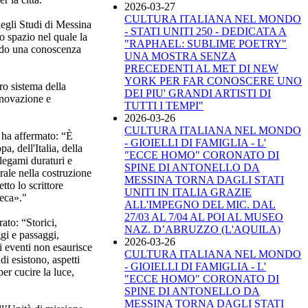
2026-03-27
CULTURA ITALIANA NEL MONDO
degli Studi di Messina
- STATI UNITI 250 - DEDICATA A
 spazio nel quale la
"RAPHAEL: SUBLIME POETRY"
vendo una conoscenza
UNA MOSTRA SENZA
PRECEDENTI AL MET DI NEW
YORK PER FAR CONOSCERE UNO
ro sistema della
DEI PIU' GRANDI ARTISTI DI
nnovazione e
TUTTI I TEMPI"
2026-03-26
CULTURA ITALIANA NEL MONDO
 ha affermato: “È
- GIOIELLI DI FAMIGLIA - L'
a, dell'Italia, della
"ECCE HOMO" CORONATO DI
 legami duraturi e
SPINE DI ANTONELLO DA
rale nella costruzione
MESSINA TORNA DAGLI STATI
to lo scrittore
UNITI IN ITALIA GRAZIE
ieca»."
ALL'IMPEGNO DEL MIC. DAL
27/03 AL 7/04 AL POI AL MUSEO
ato: “Storici,
NAZ. D’ABRUZZO (L'AQUILA)
gi e passaggi,
2026-03-26
i eventi non esaurisce
CULTURA ITALIANA NEL MONDO
di esistono, aspetti
- GIOIELLI DI FAMIGLIA - L'
er cucire la luce,
"ECCE HOMO" CORONATO DI
SPINE DI ANTONELLO DA
MESSINA TORNA DAGLI STATI