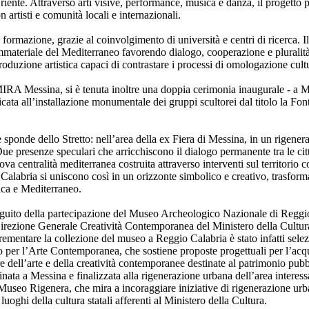
riente. Attraverso arti visive, performance, musica e danza, il progett
n artisti e comunità locali e internazionali.
formazione, grazie al coinvolgimento di università e centri di ricerca. I
immateriale del Mediterraneo favorendo dialogo, cooperazione e pluralità
roduzione artistica capaci di contrastare i processi di omologazione cul
IRA Messina, si è tenuta inoltre una doppia cerimonia inaugurale - a M
ata all’installazione monumentale dei gruppi scultorei dal titolo la Fo
e sponde dello Stretto: nell’area della ex Fiera di Messina, in un rigene
e presenze speculari che arricchiscono il dialogo permanente tra le ci
va centralità mediterranea costruita attraverso interventi sul territorio 
Calabria si uniscono così in un orizzonte simbolico e creativo, trasform
ica e Mediterraneo.
eguito della partecipazione del Museo Archeologico Nazionale di Reggi
irezione Generale Creatività Contemporanea del Ministero della Cultura.
crementare la collezione del museo a Reggio Calabria è stato infatti sele
per l’Arte Contemporanea, che sostiene proposte progettuali per l’acqu
 dell’arte e della creatività contemporanee destinate al patrimonio pubbl
nata a Messina e finalizzata alla rigenerazione urbana dell’area interessa
Museo Rigenera, che mira a incoraggiare iniziative di rigenerazione urb
 luoghi della cultura statali afferenti al Ministero della Cultura.