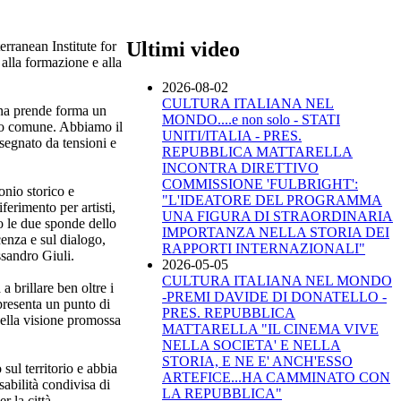
Ultimi video
rranean Institute for
 alla formazione e alla
2026-08-02
CULTURA ITALIANA NEL
sina prende forma un
MONDO....e non solo - STATI
ino comune. Abbiamo il
UNITI/ITALIA - PRES.
segnato da tensioni e
REPUBBLICA MATTARELLA
INCONTRA DIRETTIVO
COMMISSIONE 'FULBRIGHT':
nio storico e
"L'IDEATORE DEL PROGRAMMA
erimento per artisti,
UNA FIGURA DI STRAORDINARIA
o le due sponde dello
IMPORTANZA NELLA STORIA DEI
enza e sul dialogo,
RAPPORTI INTERNAZIONALI"
ssandro Giuli.
2026-05-05
CULTURA ITALIANA NEL MONDO
 brillare ben oltre i
-PREMI DAVIDE DI DONATELLO -
ppresenta un punto di
PRES. REPUBBLICA
 nella visione promossa
MATTARELLA "IL CINEMA VIVE
NELLA SOCIETA' E NELLA
STORIA, E NE E' ANCH'ESSO
sul territorio e abbia
ARTEFICE...HA CAMMINATO CON
sabilità condivisa di
LA REPUBBLICA"
r la città.