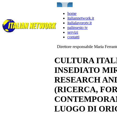
home
italiannetwork.it
italialavorotv.it
palinsesto tv
servizi
contatti
Direttore responsabile Maria Ferran
CULTURA ITAL
INSEDIATO MI
RESEARCH AND
(RICERCA, FO
CONTEMPORANE
LUOGO DI ORI