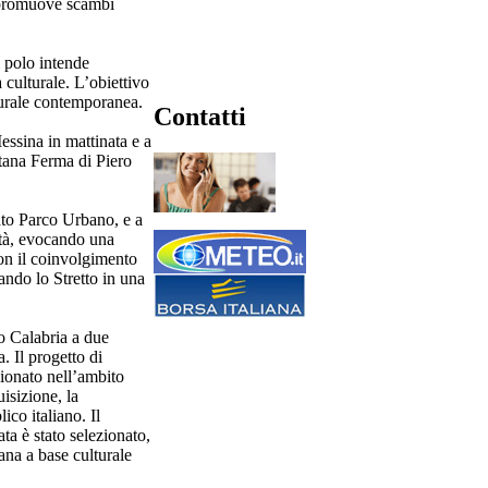
o promuove scambi
l polo intende
 culturale. L’obiettivo
turale contemporanea.
Contatti
essina in mattinata e a
ntana Ferma di Piero
rato Parco Urbano, e a
ttà, evocando una
con il coinvolgimento
ando lo Stretto in una
o Calabria a due
 Il progetto di
zionato nell’ambito
isizione, la
ico italiano. Il
ta è stato selezionato,
ana a base culturale