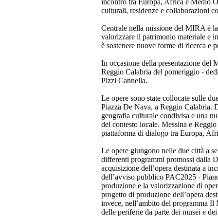
incontro tra Europa, Africa e Medio O
culturali, residenze e collaborazioni co
Centrale nella missione del MIRA è la 
valorizzare il patrimonio materiale e 
è sostenere nuove forme di ricerca e p
In occasione della presentazione del M
Reggio Calabria del pomeriggio - dedic
Pizzi Cannella.
Le opere sono state collocate sulle du
Piazza De Nava, a Reggio Calabria. Du
geografia culturale condivisa e una nuo
del contesto locale. Messina e Reggio 
piattaforma di dialogo tra Europa, Afr
Le opere giungono nelle due città a s
differenti programmi promossi dalla D
acquisizione dell’opera destinata a in
dell’avviso pubblico PAC2025 - Piano 
produzione e la valorizzazione di opere
progetto di produzione dell’opera desti
invece, nell’ambito del programma Il 
delle periferie da parte dei musei e dei