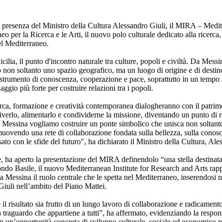
a presenza del Ministro della Cultura Alessandro Giuli, il MIRA – Medite
eo per la Ricerca e le Arti, il nuovo polo culturale dedicato alla ricerca,
el Mediterraneo.
ilia, il punto d'incontro naturale tra culture, popoli e civiltà. Da Mes
o non soltanto uno spazio geografico, ma un luogo di origine e di dest
 strumento di conoscenza, cooperazione e pace, soprattutto in un tempo 
guaggio più forte per costruire relazioni tra i popoli.
ca, formazione e creatività contemporanea dialogheranno con il patrimo
verlo, alimentarlo e condividerne la missione, diventando un punto di rif
 Da Messina vogliamo costruire un ponte simbolico che unisca non soltant
muovendo una rete di collaborazione fondata sulla bellezza, sulla conosc
sato con le sfide del futuro", ha dichiarato il Ministro della Cultura, Ale
, ha aperto la presentazione del MIRA definendolo “una stella destinata a
econdo Basile, il nuovo Mediterranean Institute for Research and Arts ra
e a Messina il ruolo centrale che le spetta nel Mediterraneo, inserendosi
Giuli nell’ambito del Piano Mattei.
il risultato sia frutto di un lungo lavoro di collaborazione e radicamento 
 traguardo che appartiene a tutti”, ha affermato, evidenziando la respon
 in un’opportunità concreta di sviluppo culturale, sociale ed economico pe