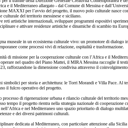
- per il tramite della Direzione Generale Creatività Contemporanea e de
rica e il Mediterraneo allargato - dal Comune di Messina e dall’Universi
ione MAXXI per l’avvio del progetto, il nuovo polo culturale nasce co
e culturale del territorio messinese e siciliano.
ve reti artistiche internazionali, sviluppare programmi espositivi sperim
isciplinare e attivare residenze artistiche e dinamiche di scambio tra Euro
gma museale in un ecosistema culturale vivo: un promotore di dialogo in
temporanee come processi vivi di relazione, ospitalità e trasformazione.
Unità di missione per la cooperazione culturale con l’Africa e il Mediterr
a operare nel quadro del Piano Mattei, il MIRA Messina raccoglie il tes
, rafforzandone la dimensione condivisa attraverso il coinvolgimento
i simbolici per storia e architettura: le Torri Morandi e Villa Pace. Al te
nno il fulcro operativo del progetto.
o processo di rigenerazione urbana e rilancio culturale del territorio mess
sso tempo il progetto rientra nella strategia nazionale di cooperazione c
nell’Africa e nel Mediterraneo uno spazio prioritario di dialogo multila
tenze e dei diversi patrimoni culturali.
iplinare dedicata al Mediterraneo, con particolare attenzione alla Sicili