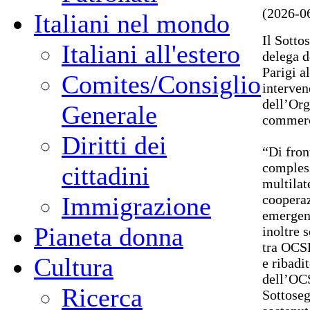
(2026-0
Italiani nel mondo
Il Sotto
Italiani all'estero
delega d
Parigi a
Comites/Consiglio
interven
dell’Org
Generale
commerci
Diritti dei
“Di fron
compless
cittadini
multilat
cooperaz
Immigrazione
emergent
Pianeta donna
inoltre 
tra OCSE
Cultura
e ribadi
dell’OCS
Ricerca
Sottoseg