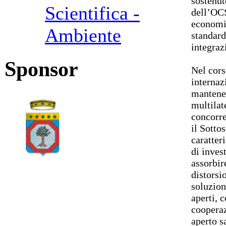
sostenut
Scientifica -
dell’OCS
economi
Ambiente
standard
integraz
Sponsor
Nel cors
internaz
mantener
multilat
concorre
il Sotto
caratter
di inves
assorbir
distorsi
soluzion
aperti, 
cooperaz
aperto s