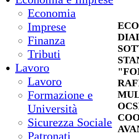
Economia
ECO
Imprese
DIA
Finanza
SOT
Tributi
STA
Lavoro
"FO
Lavoro
RAF
Formazione e
MUL
OCS
Università
COO
Sicurezza Sociale
AVA
Patronati