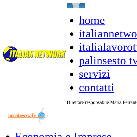
home
italiannetwo
italialavorot
palinsesto t
servizi
contatti
Direttore responsabile Maria Ferran
Economia e Imprese