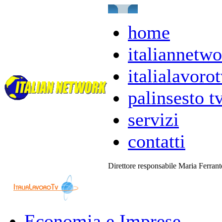
home
italiannetwo
italialavorot
palinsesto t
servizi
contatti
Direttore responsabile Maria Ferran
Economia e Imprese