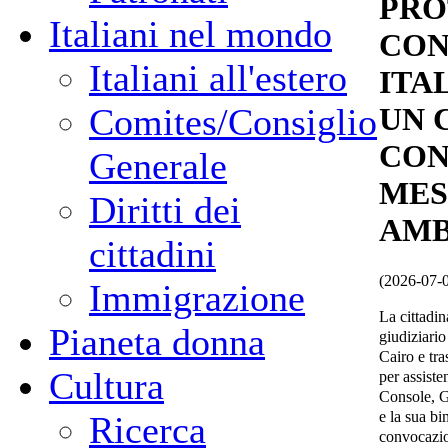
PRO
Italiani nel mondo
CON
Italiani all'estero
ITA
Comites/Consiglio
UN 
CON
Generale
MES
Diritti dei
AMB
cittadini
(2026-07-
Immigrazione
La cittadin
Pianeta donna
giudiziario
Cairo e tra
Cultura
per assiste
Console, G
e la sua b
Ricerca
convocazio