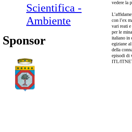
vedere la 
Scientifica -
L’affidame
Ambiente
con l’ex ma
vari reati 
per le min
Sponsor
italiano in
egiziane al
della conna
episodi di
ITL/ITNE