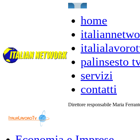
home
italiannetwo
italialavorot
palinsesto t
servizi
contatti
Direttore responsabile Maria Ferran
Economia e Imprese