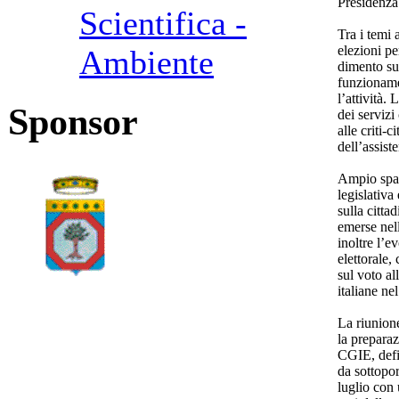
Presidenza
Scientifica -
Tra i temi 
elezioni p
Ambiente
dimento sul
funzionamen
l’attività.
Sponsor
dei servizi
alle criti-c
dell’assist
Ampio spazi
legislativa 
sulla citta
emerse nel
inoltre l’e
elettorale,
sul voto al
italiane n
La riunion
la prepara
CGIE, defi
da sottopor
luglio con 