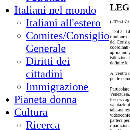
LEG
Italiani nel mondo
Italiani all'estero
(2026-07-
Dal 2 al 4 
Comites/Consiglio
riunione d
del Consigl
Generale
coordinati
apriranno g
Diritti dei
istituziona
definire le 
cittadini
Al centro d
per le comu
Immigrazione
Particolare
Venezuela, 
Pianeta donna
Per raccogl
valutazioni
Cultura
talia-na re
videoconfer
parteci-per
Ricerca
ripartizion