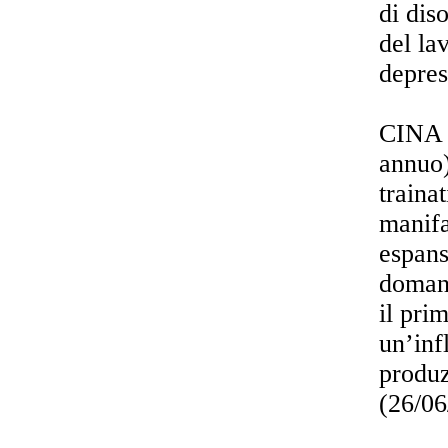
di dis
del la
depres
CINA 
annuo)
traina
manifa
espans
domand
il pri
un’inf
produz
(26/0