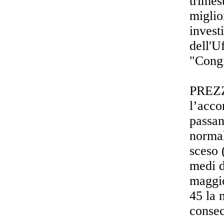
trimes
miglio
invest
dell'U
"Congi
PREZ
l’acco
passan
normal
sceso (
medi d
maggio
45 la 
consec