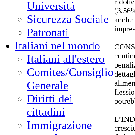
ridotte
Università
(3,56%
Sicurezza Sociale
anche 
impres
Patronati
Italiani nel mondo
CONSU
contin
Italiani all'estero
penali
Comites/Consiglio
dettag
alimen
Generale
flessi
Diritti dei
potreb
cittadini
L’IND
Immigrazione
cresci