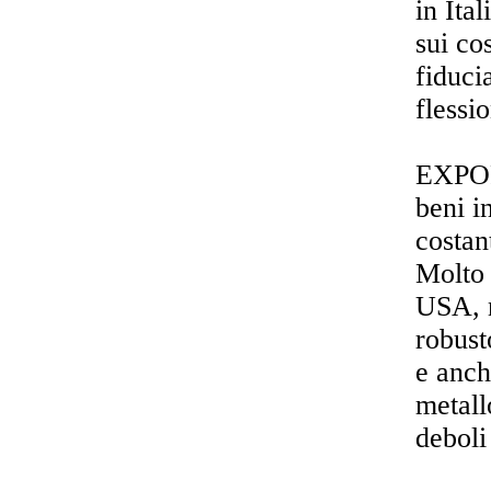
in Ita
sui co
fiduci
flessi
EXPOR
beni i
costan
Molto 
USA, 
robust
e anch
metall
deboli