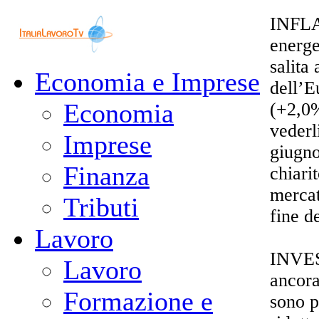
INFLA
energe
salita
Economia e Imprese
dell’E
Economia
(+2,0%
vederl
Imprese
giugno
Finanza
chiari
mercat
Tributi
fine d
Lavoro
INVES
Lavoro
ancora
Formazione e
sono p