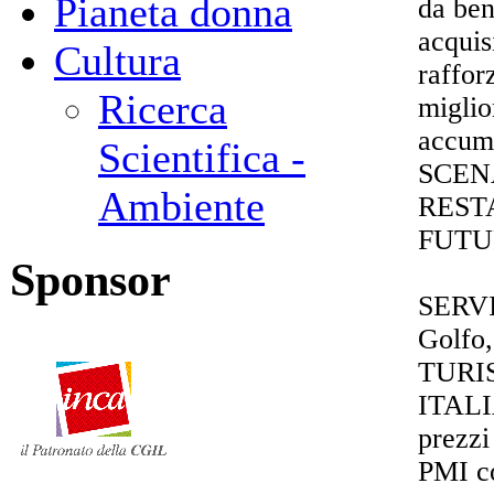
Pianeta donna
da ben
acquis
Cultura
raffor
Ricerca
miglio
accumu
Scientifica -
SCEN
Ambiente
REST
FUTU
Sponsor
SERVI
Golfo
TURI
ITALI
prezzi
PMI co