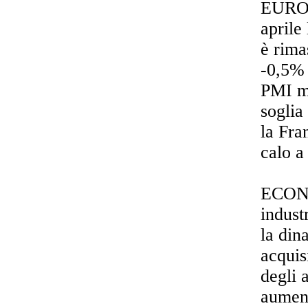
EURO
aprile
è rima
-0,5% 
PMI ma
soglia
la Fra
calo a
ECONO
indust
la din
acquis
degli 
aument