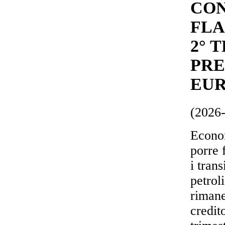
CON
FLA
2° 
PRE
EUR
(2026
Econom
porre 
i tran
petroli
rimane 
credito