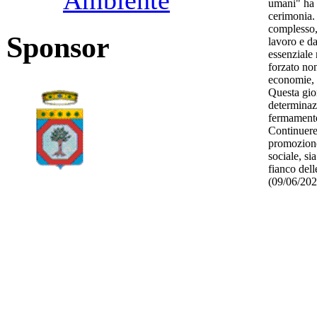
Ambiente
umani" ha 
cerimonia.
complesso,
Sponsor
lavoro e da
essenziale 
forzato no
economie, n
Questa gior
determinaz
fermamente
Continuere
promozione 
sociale, si
fianco delle
(09/06/20