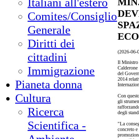
Italiani all'estero
MIN
DEV
Comites/Consiglio
SPA
Generale
ECO
Diritti dei
(2026-06-
cittadini
Il Ministro
Immigrazione
Calderone 
del Governo
2014 relat
Pianeta donna
Internazion
Cultura
Con questo 
gli strume
rafforzando
Ricerca
degli stand
Scientifica -
"La conseg
concreto e 
promozione 