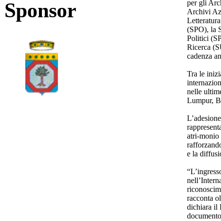
per gli Arc
Sponsor
Archivi Az
Letteratura
(SPO), la S
Politici (S
Ricerca (S
cadenza an
Tra le iniz
internazion
nelle ulti
Lumpur, Br
L’adesione
rappresenta
atri-monio 
rafforzando
e la diffus
“L’ingress
nell’Intern
riconoscim
racconta ol
dichiara i
documento 