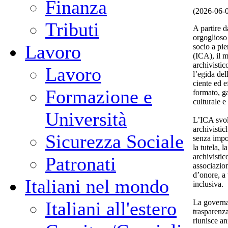
Finanza
(2026-06-
Tributi
A partire 
orgoglioso 
Lavoro
socio a pie
(ICA), il 
archivistic
Lavoro
l’egida de
ciente ed e
Formazione e
formato, g
culturale e
Università
L’ICA svolg
archivistic
Sicurezza Sociale
senza impo
la tutela, 
archivistic
Patronati
associazion
d’onore, a 
Italiani nel mondo
inclusiva.
La governa
Italiani all'estero
trasparenz
riunisce an