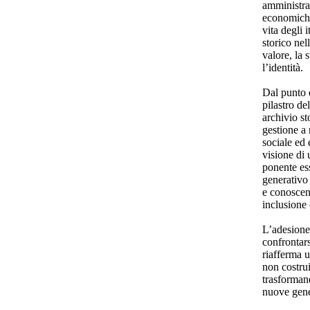
amministra
economiche
vita degli 
storico ne
valore, la s
l’identità.
Dal punto d
pilastro de
archivio st
gestione a 
sociale ed 
visione di
ponente es
generativo
e conoscen
inclusione 
L’adesione 
confrontars
riafferma 
non costrui
trasformand
nuove gen