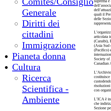
Comites/Consiglio
suprema e d
dell’associ
Generale
dell’attuaz
quali il Pr
delle Sezio
Diritti dei
rappresenta
cittadini
L’organizz
articolata
(Caraibi)
Immigrazione
(Asia Sud
(Pacifico
Pianeta donna
internazion
Society of
Canadian A
Cultura
L’Archivio
Ricerca
costituisce
custodendo
risoluzioni
Scientifica -
con organis
Ambiente
L’ICA è ino
che indirizz
Sezione pe