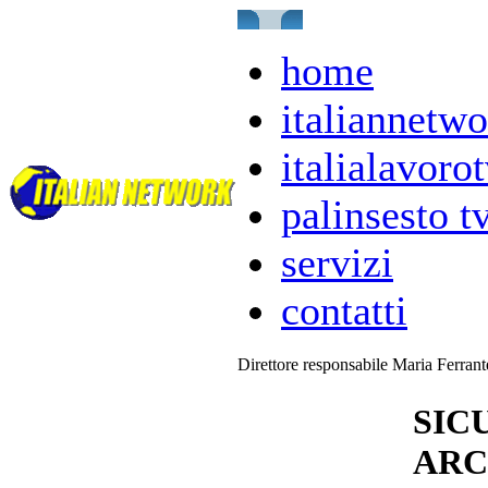
home
italiannetwo
italialavorot
palinsesto t
servizi
contatti
Direttore responsabile Maria Ferran
SIC
ARC