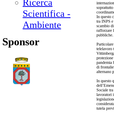
Ricerca
internazion
soprattutto
Scientifica -
coordiname
In questo c
tra INPS e 
Ambiente
scambio di 
rafforzare 
pubbliche.
Sponsor
Particolare
telelavoro 
Vittimberga
protezione
pandemia h
di frontali
alternano p
In questo q
dell’Emend
Sociale tra
lavoratori 
legislazion
considerata
tutela pre