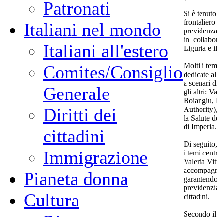
Patronati
Si è tenut
frontaliero
Italiani nel mondo
previdenza
in collabo
Italiani all'estero
Liguria e 
Molti i tem
Comites/Consiglio
dedicate al
a scenari d
Generale
gli altri: 
Boiangiu,
Diritti dei
Authority),
la Salute 
di Imperia.
cittadini
Di seguito,
Immigrazione
i temi cent
Valeria Vit
accompagni
Pianeta donna
garantendo 
previdenzia
Cultura
cittadini.
Secondo il 