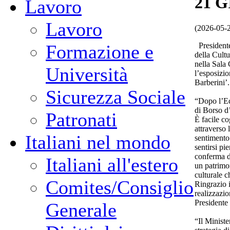
21 
Lavoro
Lavoro
(2026-05-
Presidente
Formazione e
della Cult
nella Sala 
Università
l’esposizio
Barberini’.
Sicurezza Sociale
“Dopo l’Ec
di Borso d
Patronati
È facile co
attraverso l
Italiani nel mondo
sentimento
sentirsi pi
conferma de
Italiani all'estero
un patrimon
culturale c
Comites/Consiglio
Ringrazio i
realizzazio
Presidente
Generale
“Il Ministe