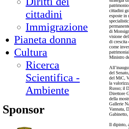
Diritti dei
strategia d
patrimonio 
cittadini g
cittadini
esposte in 
specialist
Immigrazione
permanente 
di Monsign
Pianeta donna
visione de
di crescita
come inves
Cultura
patrimonial
Ministro de
Ricerca
All’inaugu
del Senato
Scientifica -
del MiC, V
la valorizz
Ambiente
Russo; il 
Direttore G
della most
Gallerie N
Sponsor
Vannata, D
Gabinetto,
Il dipinto,