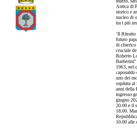
marzo, sarà
Antica di 
storico e a
nucleo di 
tra i più i
‘Il Ritratt
futuro papa
di chieric
cruciale de
Roberto Lo
Barberini”
1963, nel 
caposaldo d
uno dei mo
ospitata al
anni della
ingresso g
giugno 2026
20.00 e il 
18.00. Mart
Repubblica,
10.00 alle