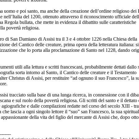
ma uomo e poi santo, ma anche della creazione dell’ordine religioso dei 
nell’Italia del 1200, ottenuto attraverso il riconoscimento ufficiale del
Regola bullata, che mette in evidenza il dibattito sulle caratteristiche
lla povertà religiosa.
o di San Damiano di Assisi tra il 3 e 4 ottobre 1226 nella Chiesa della
ne del Cantico delle creature, prima opera della letteratura italiana: s
izzazione che lo porta alla proclamazione di Santo nel 1228, dando orig
menti utili alla lettura e scritti francescani, probabilmente dettati dallo 
nografia sorta intorno al Santo, il Cantico delle creature e il Testamento
’alter Christus di Assisi, per restituire “ad ognuno il suo Francesco”, la s
tore.
sisi tracciato sulla base di una lunga ricerca, in connessione con il dibat
escana e sul ruolo della povertà religiosa. Gli scritti del santo e il dettato 
ie agiografiche e dalle compilazioni redatte nel corso del secolo XIII - t
 che lascia a ogni singolo lettore il “suo” san Francesco, la sua spiritual
ppassionante della vita del figlio del mercante di Assisi che, dopo otto 
-------