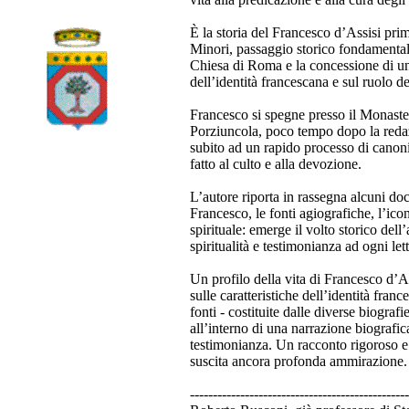
È la storia del Francesco d’Assisi pri
Minori, passaggio storico fondamentale 
Chiesa di Roma e la concessione di una 
dell’identità francescana e sul ruolo de
Francesco si spegne presso il Monaster
Porziuncola, poco tempo dopo la redazio
subito ad un rapido processo di canon
fatto al culto e alla devozione.
L’autore riporta in rassegna alcuni docu
Francesco, le fonti agiografiche, l’ico
spirituale: emerge il volto storico dell
spiritualità e testimonianza ad ogni let
Un profilo della vita di Francesco d’As
sulle caratteristiche dell’identità franc
fonti - costituite dalle diverse biograf
all’interno di una narrazione biografica
testimonianza. Un racconto rigoroso e a
suscita ancora profonda ammirazione.
------------------------------------------------