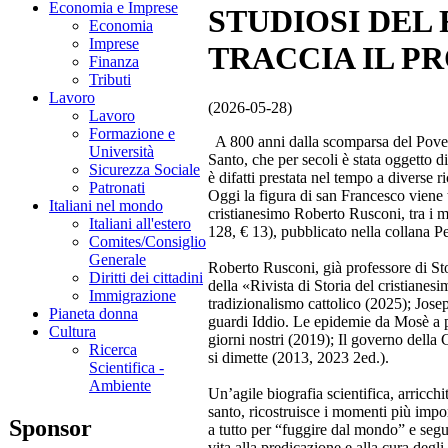
Economia e Imprese
STUDIOSI DEL
Economia
Imprese
TRACCIA IL P
Finanza
Tributi
Lavoro
(2026-05-28)
Lavoro
Formazione e
A 800 anni dalla scomparsa del Poverell
Università
Santo, che per secoli è stata oggetto di
Sicurezza Sociale
è difatti prestata nel tempo a diverse 
Patronati
Oggi la figura di san Francesco viene t
Italiani nel mondo
cristianesimo Roberto Rusconi, tra i m
Italiani all'estero
128, € 13), pubblicato nella collana Pe
Comites/Consiglio
Generale
Roberto Rusconi, già professore di Sto
Diritti dei cittadini
della «Rivista di Storia del cristianes
Immigrazione
tradizionalismo cattolico (2025); Jos
Pianeta donna
guardi Iddio. Le epidemie da Mosè a pa
Cultura
giorni nostri (2019); Il governo della
Ricerca
si dimette (2013, 2023 2ed.).
Scientifica -
Ambiente
Un’agile biografia scientifica, arricchi
santo, ricostruisce i momenti più impor
Sponsor
a tutto per “fuggire dal mondo” e segui
vita alla predicazione e alla cura degli