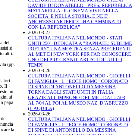
DAVIDE DI DONATELLO - PRES. REPUBBLICA
MATTARELLA "IL CINEMA VIVE NELLA
SOCIETA' E NELLA STORIA, E NE E'
ANCH'ESSO ARTEFICE...HA CAMMINATO
CON LA REPUBBLICA"
2026-03-27
CULTURA ITALIANA NEL MONDO - STATI
ca del
UNITI 250 - DEDICATA A "RAPHAEL: SUBLIME
sisi si
POETRY" UNA MOSTRA SENZA PRECEDENTI
o altri.
AL MET DI NEW YORK PER FAR CONOSCERE
UNO DEI PIU' GRANDI ARTISTI DI TUTTI I
ita (pp.
TEMPI"
2026-03-26
CULTURA ITALIANA NEL MONDO - GIOIELLI
datori
DI FAMIGLIA - L' "ECCE HOMO" CORONATO
. Il
DI SPINE DI ANTONELLO DA MESSINA
este mi
TORNA DAGLI STATI UNITI IN ITALIA
gini ai
GRAZIE ALL'IMPEGNO DEL MIC. DAL 27/03
 un papa
AL 7/04 AL POI AL MUSEO NAZ. D’ABRUZZO
(L'AQUILA)
2026-03-26
 del
CULTURA ITALIANA NEL MONDO - GIOIELLI
rinuncia
DI FAMIGLIA - L' "ECCE HOMO" CORONATO
icare la
DI SPINE DI ANTONELLO DA MESSINA