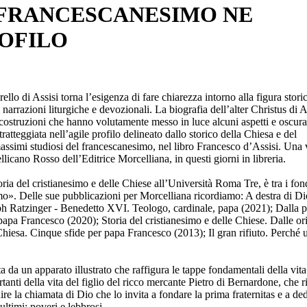
 FRANCESCANESIMO NE
ROFILO
o di Assisi torna l’esigenza di fare chiarezza intorno alla figura stori
 narrazioni liturgiche e devozionali. La biografia dell’alter Christus di As
ricostruzioni che hanno volutamente messo in luce alcuni aspetti e oscurat
ratteggiata nell’agile profilo delineato dallo storico della Chiesa e del
assimi studiosi del francescanesimo, nel libro Francesco d’Assisi. Una v
llicano Rosso dell’Editrice Morcelliana, in questi giorni in libreria.
ria del cristianesimo e delle Chiese all’Università Roma Tre, è tra i fon
imo». Delle sue pubblicazioni per Morcelliana ricordiamo: A destra di Dio
eph Ratzinger - Benedetto XVI. Teologo, cardinale, papa (2021); Dalla p
pa Francesco (2020); Storia del cristianesimo e delle Chiese. Dalle ori
 Chiesa. Cinque sfide per papa Francesco (2013); Il gran rifiuto. Perché
ta da un apparato illustrato che raffigura le tappe fondamentali della vita
tanti della vita del figlio del ricco mercante Pietro di Bernardone, che 
re la chiamata di Dio che lo invita a fondare la prima fraternitas e a ded
 ultimi: poveri e lebbrosi.