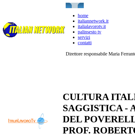
home
italiannetwork.it
italialavorotv.it
palinsesto tv
servizi
contatti
Direttore responsabile Maria Ferran
CULTURA ITAL
SAGGISTICA - 
DEL POVERELLO
PROF. ROBERT