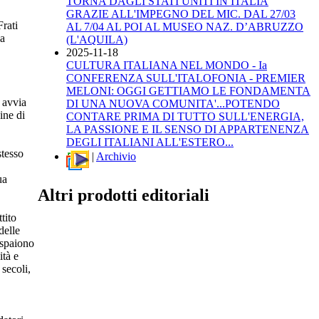
TORNA DAGLI STATI UNITI IN ITALIA
GRAZIE ALL'IMPEGNO DEL MIC. DAL 27/03
Frati
AL 7/04 AL POI AL MUSEO NAZ. D’ABRUZZO
la
(L'AQUILA)
2025-11-18
CULTURA ITALIANA NEL MONDO - Ia
CONFERENZA SULL'ITALOFONIA - PREMIER
MELONI: OGGI GETTIAMO LE FONDAMENTA
i avvia
DI UNA NUOVA COMUNITA'...POTENDO
ine di
CONTARE PRIMA DI TUTTO SULL'ENERGIA,
LA PASSIONE E IL SENSO DI APPARTENENZA
DEGLI ITALIANI ALL'ESTERO...
stesso
|
Archivio
ua
Altri prodotti editoriali
tito
delle
raspaiono
ità e
secoli,