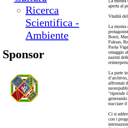
La mostra 
aperta al 
Ricerca
Vitalità de
Scientifica -
La mostra è
protagonist
Ambiente
Boeri, Mar
Fuksas, Re
Paola Viga
Sponsor
omaggio al
nazisti de
reinterpret
La parte in
d’archivio,
affrontati 
neorepubbli
“riprende i
generando 
tracciare il
Ci si adden
con i proge
internazio