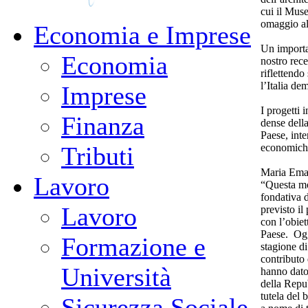
cui il Mus
omaggio al
Economia e Imprese
Un importan
Economia
nostro rece
riflettendo 
l’Italia de
Imprese
I progetti 
Finanza
dense della
Paese, inte
economiche
Tributi
Maria Ema
Lavoro
“Questa mo
fondativa 
Lavoro
previsto il
con l’obiet
Paese. Ogg
Formazione e
stagione di
contributo d
Università
hanno dato
della Repub
tutela del 
Sicurezza Sociale