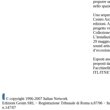
proporre un
nello spaz
Una sequen
Centro Arch
edizioni. A
progetto vi
Collezione
L’installa
29 maggio,
sound arti
d’eccezione
Esposti anc
proposti da
Facchinelli
ITL/ITNE
© copyright 1996-2007 Italian Network
Edizioni Gesim SRL − Registrazione Tribunale di Roma n.87/96 − It
n.147/07