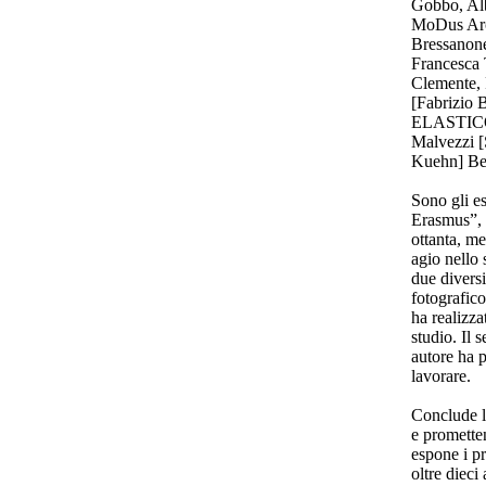
Gobbo, Alb
MoDus Arch
Bressanone
Francesca 
Clemente, 
[Fabrizio 
ELASTICO 
Malvezzi [
Kuehn] Ber
Sono gli e
Erasmus”, n
ottanta, me
agio nello 
due diversi
fotografic
ha realizza
studio. Il 
autore ha p
lavorare.
Conclude l
e prometten
espone i pr
oltre dieci