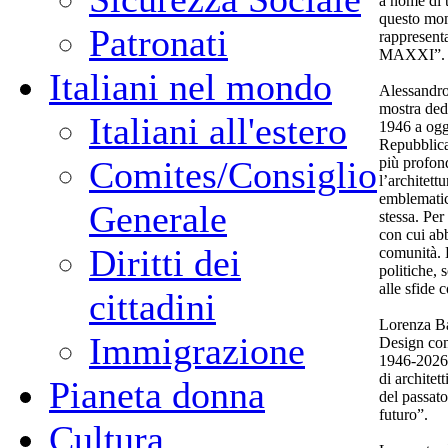
a nome di t
questo mom
Patronati
rappresent
MAXXI”.
Italiani nel mondo
Alessandro
mostra dedic
Italiani all'estero
1946 a oggi
Repubblica 
più profond
Comites/Consiglio
l’architet
emblematic
Generale
stessa. Per
con cui abb
Diritti dei
comunità. 
politiche, 
alle sfide
cittadini
Lorenza Ba
Immigrazione
Design cont
1946-2026 
di architet
Pianeta donna
del passato
futuro”.
Cultura