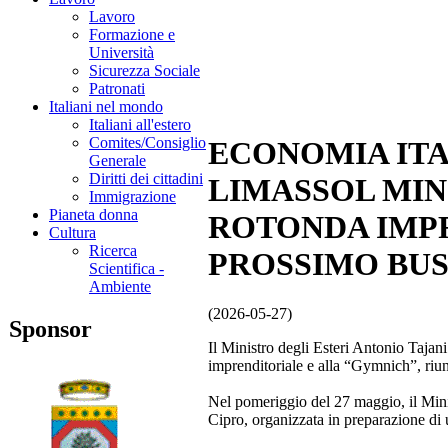
Lavoro
Formazione e
Università
Sicurezza Sociale
Patronati
Italiani nel mondo
Italiani all'estero
Comites/Consiglio
ECONOMIA ITAL
Generale
Diritti dei cittadini
LIMASSOL MIN
Immigrazione
Pianeta donna
ROTONDA IMPR
Cultura
Ricerca
PROSSIMO BUS
Scientifica -
Ambiente
(2026-05-27)
Sponsor
Il Ministro degli Esteri Antonio Tajan
imprenditoriale e alla “Gymnich”, riun
Nel pomeriggio del 27 maggio, il Minis
Cipro, organizzata in preparazione di 