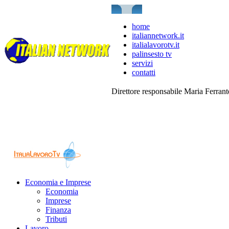
home
italiannetwork.it
italialavorotv.it
palinsesto tv
servizi
contatti
Direttore responsabile Maria Ferran
Economia e Imprese
Economia
Imprese
Finanza
Tributi
Lavoro