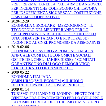
PRES. REP.MATTARELLA: "ALLARME E ANGOSCIA
PER INCIDENTI CHE COLPISCONO CHI LAVORA
PER INSUFFICIENZA SICUREZZA". COSTITUZIONE
E SISTEMA COOPERATIVO"
2020-12-29
ECONOMIA CIRCOLARE - MEZZOGIORNO - IL
TECNOPOLO DEL MEDITERRANEO PER LO
SVILUPPO SOSTENIBILE UN'OPPORTUNITA' ED
UNA SFIDA PER TARANTO E PER IL PAESE -
INCONTRO AL CNEL PROMOSSO DA AISEC/ASVIS
A
2019-02-06
ECONOMIA E LAVORO - A ROMA ASSEMBLEA
ANNUALE COMITATI ECONOMICI E SOCIALI
OSPITE DEL CNEL - JAHIER (CESE): " COMITATI
GARANTISCONO DIALOGO DEMOCRATICO
STRUTTURATO FONDAMENTALE"
2009-05-22
ECONOMIA ITALIANA -
V.MIN.URSO(SVIL.ECONOM.):"IL RUOLO
DELL'EUROPA NELLA CRISI MONDIALE"
2009-01-14
TURISMO ITALIANO NEL MONDO - PROTOCOLLO
D'INTESA FRA DIPARTIMENTO PER LO SVILUPPO E
LA COMPETITIVITA' DEL TURISMO E MINISTERO