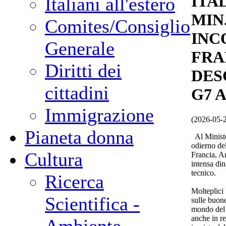
ITA
Italiani all'estero
MIN
Comites/Consiglio
INC
Generale
FRA
Diritti dei
DES
cittadini
G7 
Immigrazione
(2026-05-
Pianeta donna
Al Minister
odierno de
Cultura
Francia, An
intensa din
tecnico.
Ricerca
Molteplici
Scientifica -
sulle buone
mondo del 
anche in re