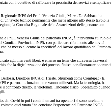
orizia con l’obiettivo di rafforzare la prossimità dei servizi e semplificar
i.
ore Regionale INPS del Friuli Venezia Giulia, Marco De Sabbata, ha
di un tavolo tecnico permanente che mette attorno allo stesso tavolo la
ione, la Consulta Regionale delle Associazioni delle persone con
nale Friuli Venezia Giulia del patronato INCA, è intervenuta sul ruolo 
ei Comitati Provinciali INPS, con particolare riferimento alle novità
 che ha messo al centro la specificità del lavoro quotidiano del Patronat
na.
cato agli interventi liberi, è emerso un tema che attraversa trasversal-
schio che la digitalizzazione dei processi finisca per allontanare operatric
.
i Bertossi, Direttore INCA di Trieste. Strumenti come Combipat - la
NPS e patronati - funzionano e vanno utilizzati. Ma la tecnologia, ha
e il confronto diretto, la telefonata, l'incontro fisico. Soprattutto quando
ili.
 dal Covid in poi i contatti umani tra operatori si sono rarefatti, e
a colmato quel vuoto."ha concluso l'esponente del Patronato INCA.