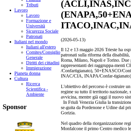
(ACLI,INAS,INC
Tributi
Lavoro
(ENAPA,50+EN
Lavoro
Formazione e
ITACO,INAC,IN
Università
Sicurezza Sociale
Patronati
(2026-05-13)
Italiani nel mondo
Italiani all'estero
Il 12 e 13 maggio 2026 Trieste ha osp
Comites/Consiglio
patronati sulla riforma della disabili
Generale
Roma, Milano, Napoli e Torino. Due gio
Diritti dei cittadini
rappresentanti dei raggruppa-men
Immigrazione
/Confartigianato), 50+ENASCO/Con
Pianeta donna
INAC/CIA, INAPA/Confar-tigianato)
Cultura
Ricerca
L'obiettivo del percorso è costruire un
Scientifica -
regime su tutto il territorio nazional
Ambiente
avvicina, mentre già oggi il nuovo sist
In Friuli Venezia Giulia la transizion
Sponsor
se-guita da Pordenone e Udine dal pri
Gorizia.
Nel quadro della riorganizzazione regio
Monfalcone il primo Centro medico lega