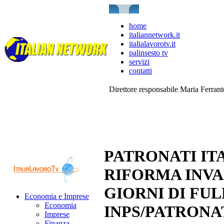
home
italiannetwork.it
italialavorotv.it
palinsesto tv
servizi
contatti
Direttore responsabile Maria Ferran
PATRONATI IT
RIFORMA INVAL
GIORNI DI FU
Economia e Imprese
Economia
INPS/PATRONA
Imprese
Finanza