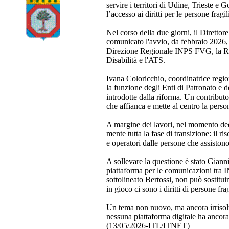
servire i territori di Udine, Trieste e G
l’accesso ai diritti per le persone fragil
Nel corso della due giorni, il Dirett
comunicato l'avvio, da febbraio 2026, 
Direzione Regionale INPS FVG, la Reg
Disabilità e l'ATS.
Ivana Coloricchio, coordinatrice regio
la funzione degli Enti di Patronato e d
introdotte dalla riforma. Un contributo
che affianca e mette al centro la perso
A margine dei lavori, nel momento dedi
mente tutta la fase di transizione: il ri
e operatori dalle persone che assistono
A sollevare la questione è stato Giann
piattaforma per le comunicazioni tra I
sottolineato Bertossi, non può sostituir
in gioco ci sono i diritti di persone frag
Un tema non nuovo, ma ancora irrisolto:
nessuna piattaforma digitale ha ancor
(13/05/2026-ITL/ITNET)