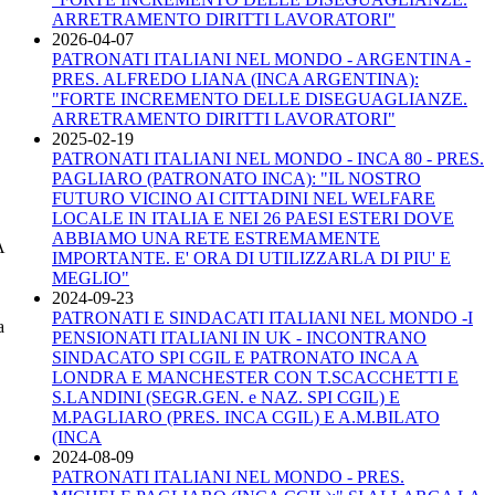
ARRETRAMENTO DIRITTI LAVORATORI"
2026-04-07
PATRONATI ITALIANI NEL MONDO - ARGENTINA -
PRES. ALFREDO LIANA (INCA ARGENTINA):
"FORTE INCREMENTO DELLE DISEGUAGLIANZE.
ARRETRAMENTO DIRITTI LAVORATORI"
2025-02-19
PATRONATI ITALIANI NEL MONDO - INCA 80 - PRES.
PAGLIARO (PATRONATO INCA): "IL NOSTRO
FUTURO VICINO AI CITTADINI NEL WELFARE
LOCALE IN ITALIA E NEI 26 PAESI ESTERI DOVE
ABBIAMO UNA RETE ESTREMAMENTE
A
IMPORTANTE. E' ORA DI UTILIZZARLA DI PIU' E
MEGLIO"
2024-09-23
PATRONATI E SINDACATI ITALIANI NEL MONDO -I
a
PENSIONATI ITALIANI IN UK - INCONTRANO
SINDACATO SPI CGIL E PATRONATO INCA A
LONDRA E MANCHESTER CON T.SCACCHETTI E
S.LANDINI (SEGR.GEN. e NAZ. SPI CGIL) E
M.PAGLIARO (PRES. INCA CGIL) E A.M.BILATO
(INCA
2024-08-09
PATRONATI ITALIANI NEL MONDO - PRES.