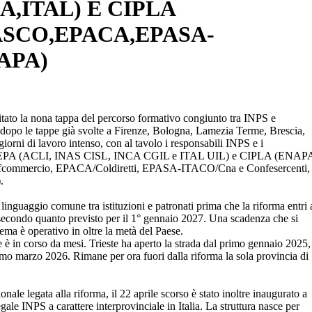
A,ITAL) E CIPLA
ASCO,EPACA,EPASA-
APA)
itato la nona tappa del percorso formativo congiunto tra INPS e
tà, dopo le tappe già svolte a Firenze, Bologna, Lamezia Terme, Brescia,
rni di lavoro intenso, con al tavolo i responsabili INPS e i
ti CEPA (ACLI, INAS CISL, INCA CGIL e ITAL UIL) e CIPLA (ENAP
fcommercio, EPACA/Coldiretti, EPASA-ITACO/Cna e Confesercenti,
.
 linguaggio comune tra istituzioni e patronati prima che la riforma entri 
e, secondo quanto previsto per il 1° gennaio 2027. Una scadenza che si
ema è operativo in oltre la metà del Paese.
e è in corso da mesi. Trieste ha aperto la strada dal primo gennaio 2025,
mo marzo 2026. Rimane per ora fuori dalla riforma la sola provincia di
nale legata alla riforma, il 22 aprile scorso è stato inoltre inaugurato a
le INPS a carattere interprovinciale in Italia. La struttura nasce per