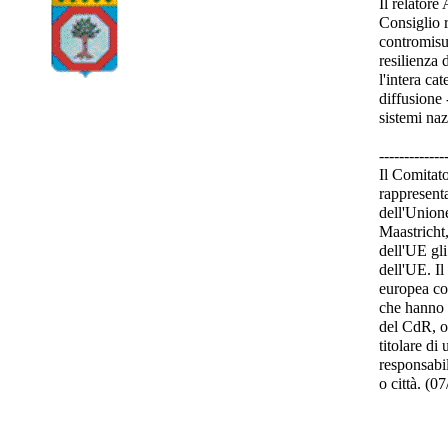
Il relator
Consiglio r
contromisur
resilienza 
l'intera ca
diffusione 
sistemi naz
-------------
Il Comitat
rappresenta
dell'Unione
Maastricht,
dell'UE gli
dell'UE. I
europea co
che hanno u
del CdR, o
titolare di
responsabil
o città. (