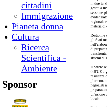
cittadini
in due terz
gestiti a l
sessione p
Immigrazione
evidenziato
regionale e
Pianeta donna
materia di
Cultura
Regioni e 
gli Stati m
nell'elabor
Ricerca
di preparaz
transfronta
Scientifica -
sistemi di 
Ambiente
Il parere r
dell'UE a g
resilienza 
pluriennale
Sponsor
negoziati 
preparazion
un'azione c
locale.