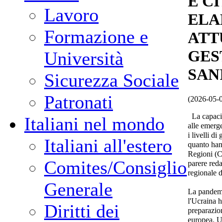
E C
Lavoro
ELA
Formazione e
ATT
GES
Università
SAN
Sicurezza Sociale
Patronati
(2026-05-
La capacit
Italiani nel mondo
alle emerg
i livelli d
Italiani all'estero
quanto han
Regioni (C
Comites/Consiglio
parere red
regionale d
Generale
La pandemi
l'Ucraina h
Diritti dei
preparazion
europea. Un