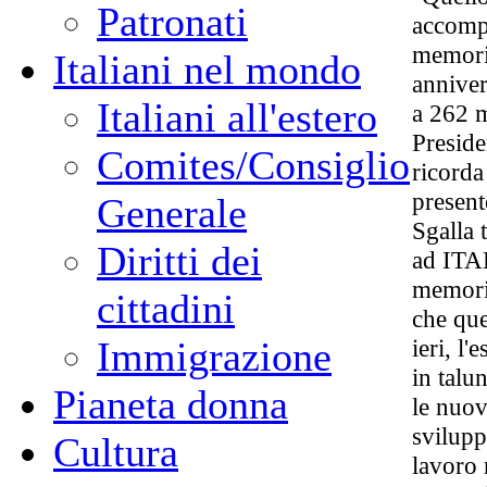
Patronati
accompa
memoria
Italiani nel mondo
anniver
Italiani all'estero
a 262 m
Preside
Comites/Consiglio
ricorda
present
Generale
Sgalla t
Diritti dei
ad ITA
memoria
cittadini
che qu
ieri, l'
Immigrazione
in talu
Pianeta donna
le nuov
svilupp
Cultura
lavoro 