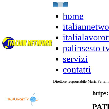
home
italiannetwo
italialavorot
palinsesto t
servizi
contatti
Direttore responsabile Maria Ferran
https
PAT