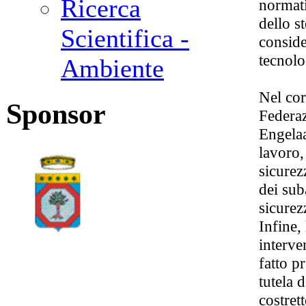
Ricerca
normati
dello s
Scientifica -
conside
tecnolo
Ambiente
Nel cor
Sponsor
Federaz
Engelaa
lavoro,
sicurez
dei sub
sicurezz
Infine,
interve
fatto p
tutela 
costret