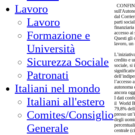
Lavoro
CONFINDUS
sull'Auto
dal Corrier
Lavoro
parti socia
finanziaria
Formazione e
accesso ai 
Questi gli 
lavoro, un
Università
L’iniziativ
Sicurezza Sociale
credito e u
sociale, si
significativ
Patronati
dell’indipe
l’accesso a
Italiani nel mondo
autonoma d
ancora oggi
I dati con
Italiani all'estero
il World B
79,8% dell
Comites/Consiglio
presso un’i
degli uomin
Generale
percentuali
centrale (c