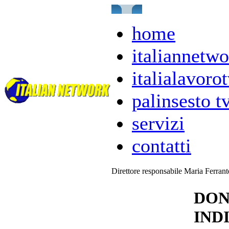
home
italiannetwo
italialavorot
palinsesto t
servizi
contatti
Direttore responsabile Maria Ferran
DON
IND