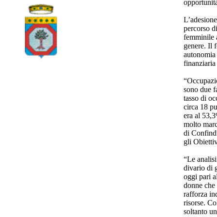
opportunit
L’adesione 
percorso d
femminile a
genere. Il 
autonomia
finanziaria
“Occupazio
sono due fa
tasso di oc
circa 18 pu
era al 53,3
molto marc
di Confind
gli Obiett
“Le analisi
divario di 
oggi pari a
donne che 
rafforza in
risorse. C
soltanto un