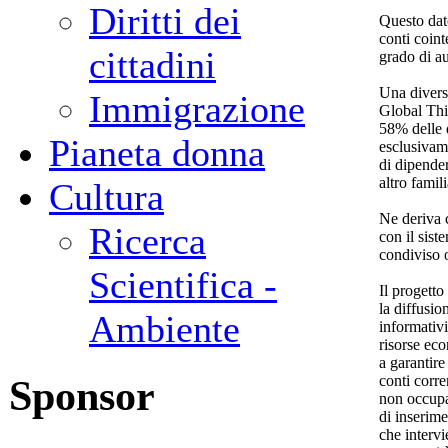
Diritti dei
Questo dato
conti coint
cittadini
grado di au
Una divers
Immigrazione
Global Thi
58% delle 
Pianeta donna
esclusivame
di dipende
altro famili
Cultura
Ne deriva c
Ricerca
con il sist
condiviso o
Scientifica -
Il progetto 
la diffusio
Ambiente
informativi
risorse eco
a garantire
conti corre
Sponsor
non occupa
di inserim
che interv