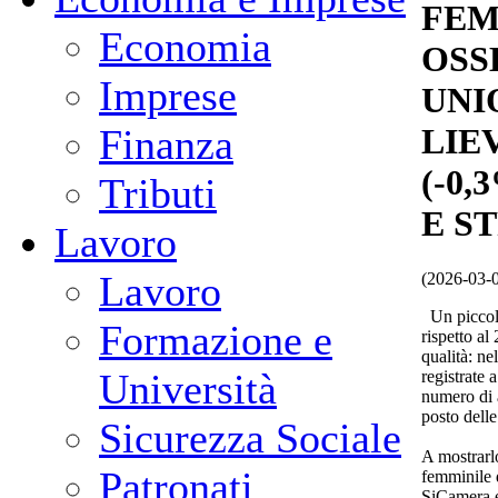
FEM
Economia
OSS
Imprese
UNI
Finanza
LIE
(-0,
Tributi
E S
Lavoro
Lavoro
(2026-03-
Un piccolo
Formazione e
rispetto al
qualità: ne
Università
registrate
numero di a
posto delle
Sicurezza Sociale
A mostrarlo
Patronati
femminile 
SiCamera e