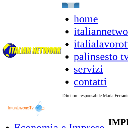
home
italiannetwo
italialavorot
palinsesto t
servizi
contatti
Direttore responsabile Maria Ferran
IMP
Economia e Imprese