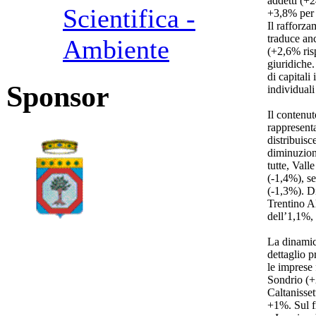
addetti (+2
Scientifica -
+3,8% per q
Il rafforza
traduce anc
Ambiente
(+2,6% risp
giuridiche.
di capitali
Sponsor
individual
Il contenut
rappresenta
distribuis
diminuzioni
tutte, Val
(-1,4%), s
(-1,3%). D
Trentino A
dell’1,1%,
La dinamica
dettaglio p
le imprese 
Sondrio (+
Caltanisset
+1%. Sul f