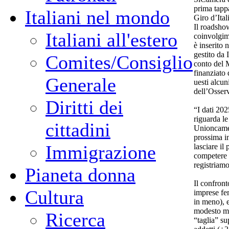
prima tapp
Italiani nel mondo
Giro d’Ita
Il roadsho
Italiani all'estero
coinvolgim
è inserito
gestito da
Comites/Consiglio
conto del M
finanziato
Generale
uesti alcun
dell’Osser
Diritti dei
“I dati 20
riguarda le
cittadini
Unioncamer
prossima i
Immigrazione
lasciare il
competere 
registriam
Pianeta donna
Il confron
Cultura
imprese fem
in meno), 
modesto ma
Ricerca
“taglia” s