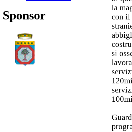
la mag
Sponsor
con il
strani
abbigl
costru
si oss
lavora
serviz
120mil
serviz
100mil
Guarda
progra