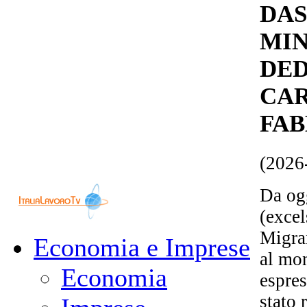
DA
MI
DED
CAR
FAB
(2026
Da ogg
(excel
Migran
Economia e Imprese
al mon
Economia
espres
stato 