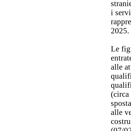
strani
i serv
rappre
2025.
Le fig
entrat
alle a
qualif
qualif
(circa
sposta
alle v
costru
(07/0