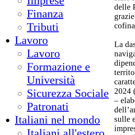
Imprese
delle 
Finanza
grazi
Tributi
cofina
Lavoro
La das
Lavoro
naviga
dipend
Formazione e
territ
Università
caratt
2024 (
Sicurezza Sociale
– elab
Patronati
dell’a
Italiani nel mondo
sulle 
impres
Italiani all'estero