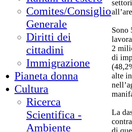
settor
Comites/Consiglio
all’ar
Generale
Sono 5
Diritti dei
lavora
cittadini
2 mili
di imp
Immigrazione
(48,2
Pianeta donna
alte i
nell’a
Cultura
manifa
Ricerca
La das
Scientifica -
contra
Ambiente
di que