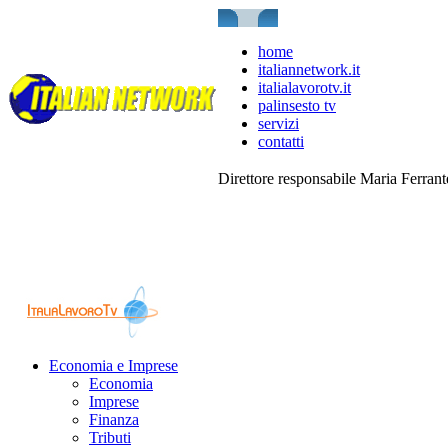
home
italiannetwork.it
italialavorotv.it
palinsesto tv
servizi
contatti
Direttore responsabile Maria Ferran
Economia e Imprese
Economia
Imprese
Finanza
Tributi