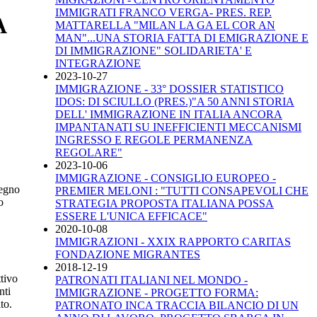
IMMIGRATI FRANCO VERGA- PRES. REP.
A
MATTARELLA "MILAN LA GA EL COR AN
MAN"...UNA STORIA FATTA DI EMIGRAZIONE E
DI IMMIGRAZIONE" SOLIDARIETA' E
INTEGRAZIONE
2023-10-27
IMMIGRAZIONE - 33° DOSSIER STATISTICO
IDOS: DI SCIULLO (PRES.)"A 50 ANNI STORIA
DELL' IMMIGRAZIONE IN ITALIA ANCORA
IMPANTANATI SU INEFFICIENTI MECCANISMI
INGRESSO E REGOLE PERMANENZA
REGOLARE"
2023-10-06
IMMIGRAZIONE - CONSIGLIO EUROPEO -
Regno
PREMIER MELONI : "TUTTI CONSAPEVOLI CHE
o
STRATEGIA PROPOSTA ITALIANA POSSA
ESSERE L'UNICA EFFICACE"
2020-10-08
IMMIGRAZIONI - XXIX RAPPORTO CARITAS
FONDAZIONE MIGRANTES
2018-12-19
ttivo
PATRONATI ITALIANI NEL MONDO -
nti
IMMIGRAZIONE - PROGETTO FORMA:
to.
PATRONATO INCA TRACCIA BILANCIO DI UN