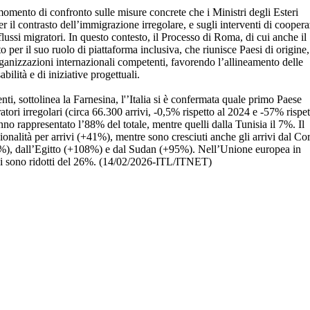
omento di confronto sulle misure concrete che i Ministri degli Esteri
 il contrasto dell’immigrazione irregolare, e sugli interventi di cooper
 flussi migratori. In questo contesto, il Processo di Roma, di cui anche il
o per il suo ruolo di piattaforma inclusiva, che riunisce Paesi di origine,
organizzazioni internazionali competenti, favorendo l’allineamento delle
bilità e di iniziative progettuali.
i, sottolinea la Farnesina, l'’Italia si è confermata quale primo Paese
atori irregolari (circa 66.300 arrivi, -0,5% rispetto al 2024 e -57% rispet
anno rappresentato l’88% del totale, mentre quelli dalla Tunisia il 7%. Il
nalità per arrivi (+41%), mentre sono cresciuti anche gli arrivi dal Co
%), dall’Egitto (+108%) e dal Sudan (+95%). Nell’Unione europea in
5 si sono ridotti del 26%. (14/02/2026-ITL/ITNET)