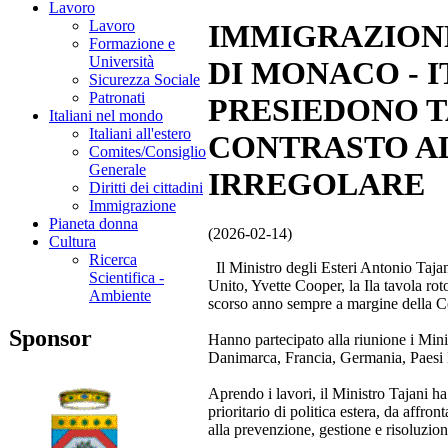
Lavoro
Lavoro
IMMIGRAZIONE
Formazione e
Università
DI MONACO - 
Sicurezza Sociale
Patronati
PRESIEDONO 
Italiani nel mondo
Italiani all'estero
CONTRASTO A
Comites/Consiglio
Generale
IRREGOLARE
Diritti dei cittadini
Immigrazione
Pianeta donna
(2026-02-14)
Cultura
Ricerca
Il Ministro degli Esteri Antonio Taja
Scientifica -
Unito, Yvette Cooper, la Ila tavola ro
Ambiente
scorso anno sempre a margine della C
Sponsor
Hanno partecipato alla riunione i Minis
Danimarca, Francia, Germania, Paesi 
Aprendo i lavori, il Ministro Tajani ha
prioritario di politica estera, da affro
alla prevenzione, gestione e risoluzione