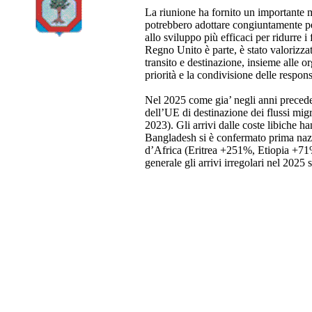
La riunione ha fornito un importante m
potrebbero adottare congiuntamente per
allo sviluppo più efficaci per ridurre i
Regno Unito è parte, è stato valorizzat
transito e destinazione, insieme alle 
priorità e la condivisione delle responsa
Nel 2025 come gia’ negli anni precedent
dell’UE di destinazione dei flussi migr
2023). Gli arrivi dalle coste libiche h
Bangladesh si è confermato prima nazio
d’Africa (Eritrea +251%, Etiopia +71
generale gli arrivi irregolari nel 202