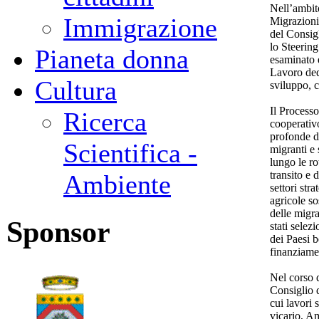
Nell’ambit
Immigrazione
Migrazioni
del Consigl
lo Steerin
Pianeta donna
esaminato e
Lavoro ded
Cultura
sviluppo, c
Il Process
Ricerca
cooperativ
profonde de
Scientifica -
migranti e 
lungo le ro
transito e 
Ambiente
settori str
agricole so
delle migra
Sponsor
stati selez
dei Paesi be
finanziamen
Nel corso d
Consiglio d
cui lavori 
vicario, Am