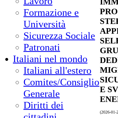
Lavoro
IMM
PRO
Formazione e
STE
Università
APP
Sicurezza Sociale
SEL
Patronati
GRU
Italiani nel mondo
DED
Italiani all'estero
MIG
SIC
Comites/Consiglio
E S
Generale
ENE
Diritti dei
(2026-01-
cittadini