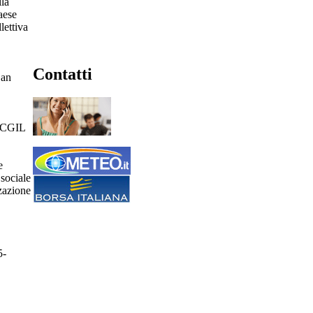
lla
aese
lettiva
Contatti
San
la CGIL
e
sociale
zazione
5-