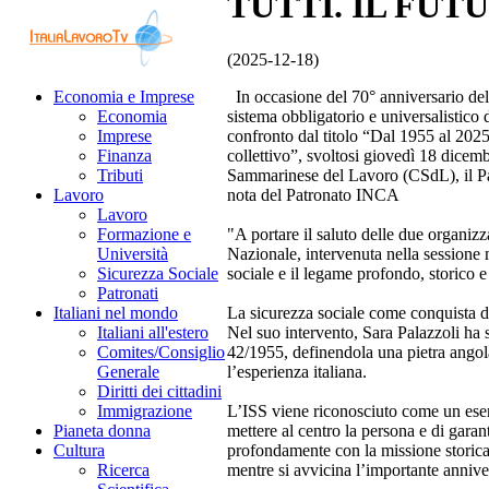
TUTTI. IL FUT
(2025-12-18)
In occasione del 70° anniversario del
Economia e Imprese
sistema obbligatorio e universalistico
Economia
confronto dal titolo “Dal 1955 al 2025.
Imprese
collettivo”, svoltosi giovedì 18 dicem
Finanza
Sammarinese del Lavoro (CSdL), il Part
Tributi
nota del Patronato INCA
Lavoro
Lavoro
"A portare il saluto delle due organiz
Formazione e
Nazionale, intervenuta nella sessione m
Università
sociale e il legame profondo, storico e 
Sicurezza Sociale
Patronati
La sicurezza sociale come conquista di
Italiani nel mondo
Nel suo intervento, Sara Palazzoli ha s
Italiani all'estero
42/1955, definendola una pietra angol
Comites/Consiglio
l’esperienza italiana.
Generale
Diritti dei cittadini
L’ISS viene riconosciuto come un esem
Immigrazione
mettere al centro la persona e di garant
Pianeta donna
profondamente con la missione storica
Cultura
mentre si avvicina l’importante anniv
Ricerca