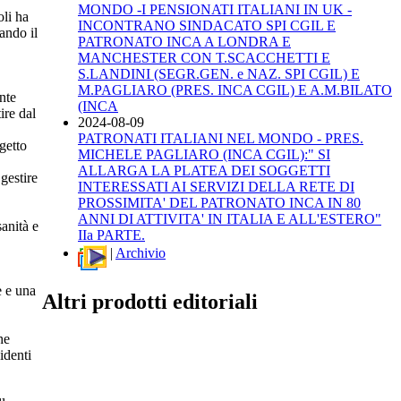
MONDO -I PENSIONATI ITALIANI IN UK -
oli ha
INCONTRANO SINDACATO SPI CGIL E
ando il
PATRONATO INCA A LONDRA E
MANCHESTER CON T.SCACCHETTI E
S.LANDINI (SEGR.GEN. e NAZ. SPI CGIL) E
M.PAGLIARO (PRES. INCA CGIL) E A.M.BILATO
nte
(INCA
ire dal
2024-08-09
PATRONATI ITALIANI NEL MONDO - PRES.
getto
MICHELE PAGLIARO (INCA CGIL):" SI
ALLARGA LA PLATEA DEI SOGGETTI
gestire
INTERESSATI AI SERVIZI DELLA RETE DI
PROSSIMITA' DEL PATRONATO INCA IN 80
ANNI DI ATTIVITA' IN ITALIA E ALL'ESTERO"
anità e
IIa PARTE.
|
Archivio
e e una
Altri prodotti editoriali
he
sidenti