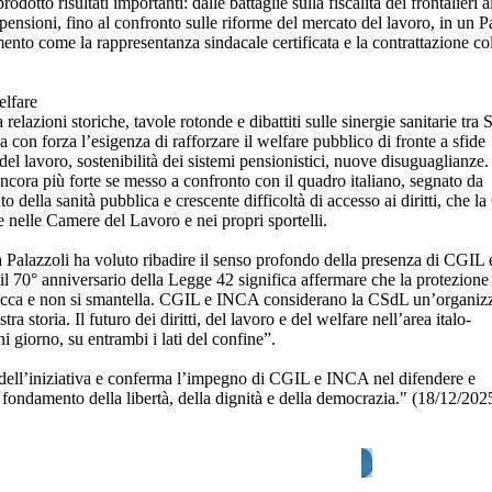
otto risultati importanti: dalle battaglie sulla fiscalità dei frontalieri a
pensioni, fino al confronto sulle riforme del mercato del lavoro, in un P
ento come la rappresentanza sindacale certificata e la contrattazione col
elfare
 relazioni storiche, tavole rotonde e dibattiti sulle sinergie sanitarie tra 
n forza l’esigenza di rafforzare il welfare pubblico di fronte a sfide
del lavoro, sostenibilità dei sistemi pensionistici, nuove disuguaglianze.
ora più forte se messo a confronto con il quadro italiano, segnato da
to della sanità pubblica e crescente difficoltà di accesso ai diritti, che 
 nelle Camere del Lavoro e nei propri sportelli.
 Palazzoli ha voluto ribadire il senso profondo della presenza di CGIL 
 70° anniversario della Legge 42 significa affermare che la protezione 
 tocca e non si smantella. CGIL e INCA considerano la CSdL un’organiz
stra storia. Il futuro dei diritti, del lavoro e del welfare nell’area italo-
 giorno, su entrambi i lati del confine”.
dell’iniziativa e conferma l’impegno di CGIL e INCA nel difendere e
fondamento della libertà, della dignità e della democrazia." (18/12/202