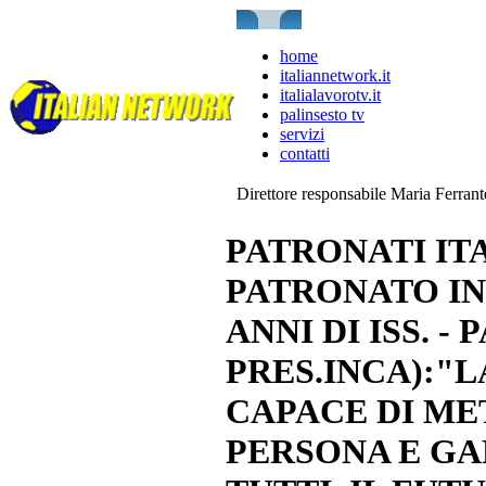
home
italiannetwork.it
italialavorotv.it
palinsesto tv
servizi
contatti
Direttore responsabile Maria Ferran
PATRONATI ITA
PATRONATO INC
ANNI DI ISS. 
PRES.INCA):"
CAPACE DI ME
PERSONA E GAR