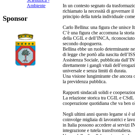
Scientifica -
In un contesto segnato da trasformazion
Ambiente
richiamato la necessità di governare i
principio della tutela individuale co
Sponsor
Carlo Bellina: una figura che unisce I
C’è una figura che accomuna la storia d
della CGIL e dell’INCA, riconosciuto c
secondo dopoguerra.
Bellina ebbe un ruolo determinante nel
di legge che portò alla nascita dell’IS
Assistenza Sociale, pubblicata dall’IN
direttamente i gangli vitali dell’erogaz
universale e senza limiti di durata.
Una visione lungimirante che ancora o
la previdenza pubblica.
Rapporti sindacali solidi e cooperazio
La relazione storica tra CGIL e CSdL a
cooperazione quotidiana che va ben oltr
Negli ultimi anni questo legame si è ul
coinvolge migliaia di lavoratrici e lavor
in Italia possono accedere ai servizi 
integrazione e tutela transfrontaliera.