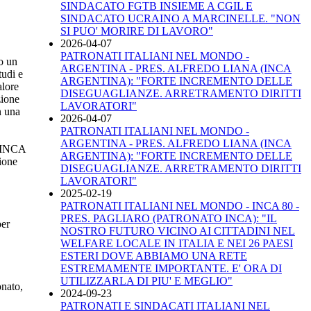
SINDACATO FGTB INSIEME A CGIL E
SINDACATO UCRAINO A MARCINELLE. "NON
SI PUO' MORIRE DI LAVORO"
2026-04-07
PATRONATI ITALIANI NEL MONDO -
o un
ARGENTINA - PRES. ALFREDO LIANA (INCA
tudi e
ARGENTINA): "FORTE INCREMENTO DELLE
alore
DISEGUAGLIANZE. ARRETRAMENTO DIRITTI
zione
LAVORATORI"
n una
2026-04-07
PATRONATI ITALIANI NEL MONDO -
ARGENTINA - PRES. ALFREDO LIANA (INCA
i INCA
ARGENTINA): "FORTE INCREMENTO DELLE
zione
DISEGUAGLIANZE. ARRETRAMENTO DIRITTI
LAVORATORI"
2025-02-19
PATRONATI ITALIANI NEL MONDO - INCA 80 -
PRES. PAGLIARO (PATRONATO INCA): "IL
per
NOSTRO FUTURO VICINO AI CITTADINI NEL
WELFARE LOCALE IN ITALIA E NEI 26 PAESI
ESTERI DOVE ABBIAMO UNA RETE
ESTREMAMENTE IMPORTANTE. E' ORA DI
UTILIZZARLA DI PIU' E MEGLIO"
onato,
2024-09-23
PATRONATI E SINDACATI ITALIANI NEL