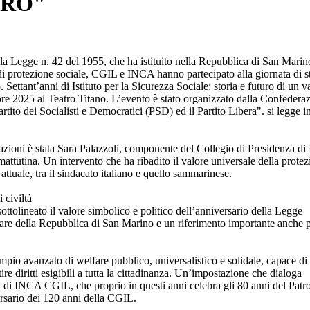
URO"
la Legge n. 42 del 1955, che ha istituito nella Repubblica di San Marin
 di protezione sociale, CGIL e INCA hanno partecipato alla giornata di s
 Settant’anni di Istituto per la Sicurezza Sociale: storia e futuro di un v
bre 2025 al Teatro Titano. L’evento è stato organizzato dalla Confedera
ito dei Socialisti e Democratici (PSD) ed il Partito Libera". si legge i
zazioni è stata Sara Palazzoli, componente del Collegio di Presidenza d
attutina. Un intervento che ha ribadito il valore universale della prote
attuale, tra il sindacato italiano e quello sammarinese.
 civiltà
ottolineato il valore simbolico e politico dell’anniversario della Legge
are della Repubblica di San Marino e un riferimento importante anche 
pio avanzato di welfare pubblico, universalistico e solidale, capace di
ire diritti esigibili a tutta la cittadinanza. Un’impostazione che dialoga
 di INCA CGIL, che proprio in questi anni celebra gli 80 anni del Patr
ersario dei 120 anni della CGIL.