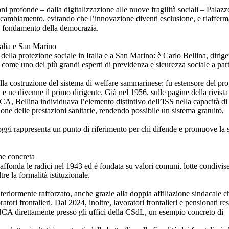
i profonde – dalla digitalizzazione alle nuove fragilità sociali – Palazz
l cambiamento, evitando che l’innovazione diventi esclusione, e riafferm
me fondamento della democrazia.
talia e San Marino
ella protezione sociale in Italia e a San Marino: è Carlo Bellina, dirige
ome uno dei più grandi esperti di previdenza e sicurezza sociale a part
la costruzione del sistema di welfare sammarinese: fu estensore del pro
S e ne divenne il primo dirigente. Già nel 1956, sulle pagine della rivista
CA, Bellina individuava l’elemento distintivo dell’ISS nella capacità di 
ione delle prestazioni sanitarie, rendendo possibile un sistema gratuito,
ggi rappresenta un punto di riferimento per chi difende e promuove la s
ne concreta
ffonda le radici nel 1943 ed è fondata su valori comuni, lotte condivis
e la formalità istituzionale.
teriormente rafforzato, anche grazie alla doppia affiliazione sindacale c
atori frontalieri. Dal 2024, inoltre, lavoratori frontalieri e pensionati re
INCA direttamente presso gli uffici della CSdL, un esempio concreto di