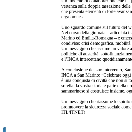
Un modello di collaborazione che ha prod
vertenza sulla doppia tassazione delle 
che presenta elementi di forte avanzam
erga omnes.
Uno sguardo comune sul futuro del w
Nel corso della giornata – articolata tra
Marino ed Emilia-Romagna – è emersa co
condivise: crisi demografica, mobilità 
Un messaggio che assume un valore anc
politiche di austerità, sottofinanziamen
e l’INCA intercettano quotidianamente
A conclusione del suo intervento, Sara
INCA a San Marino: “Celebrare oggi il
è una conquista di civiltà che non si
sorella: la vostra storia è parte della no
sammarinese si costruisce insieme, ogni
Un messaggio che riassume lo spirito 
promuovere la sicurezza sociale come 
ITL/ITNET)