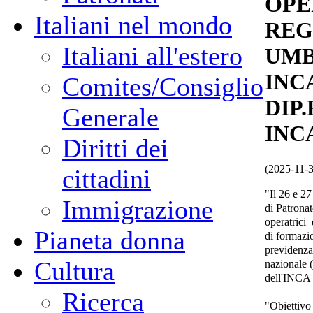
OPE
Italiani nel mondo
REG
Italiani all'estero
UMB
INC
Comites/Consiglio
DIP
Generale
INC
Diritti dei
(2025-11-
cittadini
"Il 26 e 2
Immigrazione
di Patrona
operatrici
Pianeta donna
di formazio
previdenza
Cultura
nazionale 
dell'INCA
Ricerca
"Obiettivo 