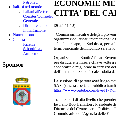
ECONOMIE MEM
Patronati
Italiani nel mondo
CITTA' DEL C
Italiani all'estero
Comites/Consiglio
Generale
(2025-11-12)
Diritti dei cittadini
Immigrazione
Commissari fiscali e delegati provenie
Pianeta donna
organizzazioni fiscali internazionali e
Cultura
a Città del Capo, in Sudafrica, per la
Ricerca
tema principale dell'incontro sarà la lo
Scientifica -
Ambiente
Organizzata dal South African Revenue
per discutere le misure chiave volte a 
Sponsor
economica e migliorare la certezza del
dell'amministrazione fiscale indotta dall
La sessione di apertura avrà luogo ma
SAST) e sarà aperta al pubblico tramit
https://www.youtube.com/live/HyY
Tra i relatori di alto livello che prend
figurano Bob Hamilton , Presidente 
Direttrice del Centro per la Politica
Commissario dell'Agenzia delle Entrate