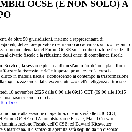
BRI OCSE (E NON SOLO) A
APO
nti da oltre 50 giurisdizioni, insieme a rappresentanti di
 regionali, del settore privato e del mondo accademico, si incontreranno
 18a riunione plenaria del Forum OCSE sull'amministrazione fiscale . Il
tta al divario fiscale e la riduzione degli oneri di compliance fiscale.
 Service , la sessione plenaria di quest'anno fornirà una piattaforma
rafforzare la riscossione delle imposte, promuovere la crescita
 diritto in materia fiscale, riconoscendo al contempo la trasformazione
a digitalizzazione e dal crescente utilizzo dell'intelligenza artificiale.
rtedì 18 novembre 2025 dalle 8:00 alle 09:15 CET (09:00 alle 10:15
e una trasmissione in diretta:
6hR_uDn0
.
eranno parte alla sessione di apertura, che inizierà alle 8:30 CET,
del Forum OCSE sull'Amministrazione Fiscale; Manal Corwin ,
 e l'Amministrazione Fiscale dell'OCSE; ed Edward Kieswetter ,
 sudafricana. Il discorso di apertura sarà seguito da un discorso