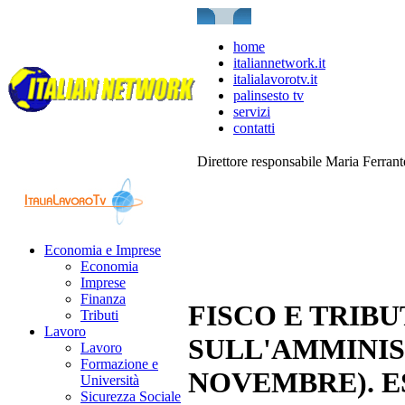
home
italiannetwork.it
italialavorotv.it
palinsesto tv
servizi
contatti
Direttore responsabile Maria Ferran
Economia e Imprese
Economia
Imprese
Finanza
FISCO E TRIBU
Tributi
Lavoro
SULL'AMMINIS
Lavoro
Formazione e
NOVEMBRE). E
Università
Sicurezza Sociale