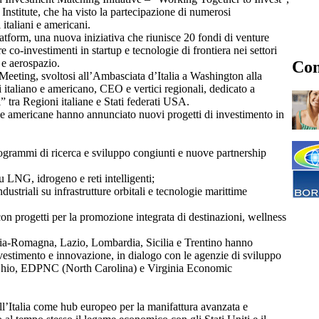
nstitute, che ha visto la partecipazione di numerosi
i italiani e americani.
latform, una nuova iniziativa che riunisce 20 fondi di venture
ire co-investimenti in startup e tecnologie di frontiera nei settori
 e aerospazio.
Con
eting, svoltosi all’Ambasciata d’Italia a Washington alla
 italiano e americano, CEO e vertici regionali, dedicato a
l” tra Regioni italiane e Stati federati USA.
e americane hanno annunciato nuovi progetti di investimento in
ogrammi di ricerca e sviluppo congiunti e nuove partnership
u LNG, idrogeno e reti intelligenti;
striali su infrastrutture orbitali e tecnologie marittime
con progetti per la promozione integrata di destinazioni, wellness
a-Romagna, Lazio, Lombardia, Sicilia e Trentino hanno
nvestimento e innovazione, in dialogo con le agenzie di sviluppo
hio, EDPNC (North Carolina) e Virginia Economic
ll’Italia come hub europeo per la manifattura avanzata e