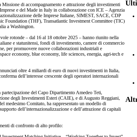
Ult
 la Missione di accompagnamento e attrazione degli investimenti
e Imprese e del Made in Italy in collaborazione con ICE – Agenzia
ernazionalizzazione delle Imprese Italiane, SIMEST, SACE, CDP
nic Foundation (THF), Transatlantic Investment Committee (TIC)
alia a Washington.
avole rotonde – dal 16 al 18 ottobre 2025 – hanno riunito nella
taliane e statunitensi, fondi di investimento, camere di commercio
ane, per promuovere nuove collaborazioni industriali e
e space economy, blue economy, life sciences, energia, agri-tech e
nunciati oltre 4 miliardi di euro di nuovi investimenti in Italia,
 conferma dell’interesse crescente degli operatori internazionali
la partecipazione del Capo Dipartimento Amedeo Teti,
Alt
zione degli Investimenti Esteri (CAIE), e di Augusto Reggiani,
 del medesimo Comitato, ha rappresentato un modello di
pporto dell’internazionalizzazione e dell’attrazione di capitali
enti di confronto di alto profilo:
 Investment Matching Initiative – “Working Together to Invest”,