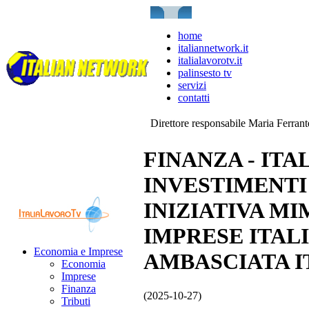
home
italiannetwork.it
italialavorotv.it
palinsesto tv
servizi
contatti
Direttore responsabile Maria Ferran
FINANZA - ITAL
INVESTIMENTI 
INIZIATIVA MIM
IMPRESE ITAL
Economia e Imprese
AMBASCIATA I
Economia
Imprese
Finanza
(2025-10-27)
Tributi