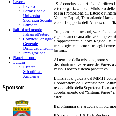
Lavoro
Si è conclusa con risultati di rilievo
Lavoro
esteri organiz-zata dal Ministero dell
Formazione e
per la Promozione all’Estero e l’Int
Università
Venture Capital, Transatlantic Harmo
Sicurezza Sociale
e con il supporto dell’Ambasciata d’It
Patronati
Italiani nel mondo
Tre giornate di incontri, workshop e t
Italiani all'estero
capitale americana oltre 200 imprese i
Comites/Consiglio
e rappresentanti di nove Regioni itali
Generale
tecnologiche in settori strategici com
Diritti dei cittadini
turismo.
Immigrazione
Pianeta donna
Al termine della missione, sono stati an
Cultura
distribuiti in diverse aree del Paese, a
Ricerca
verso il nostro sistema produttivo.
Scientifica -
Ambiente
L’iniziativa, guidata dal MIMIT con 
Coordinatore del Comitato per l’Attra
Sponsor
responsabile della Segreteria Tecnica
coordinamento del “Sistema Paese” a su
esteri.
Il programma si è articolato in più mom
Il Second Italy–US Tech Business and