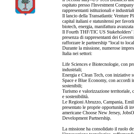
ospitato presso l'Investment Company I
rappresentanti istituzionali e industrial
Il lancio della Transatlantic Venture P
capital italiani e statunitensi per favor
biotech, energia, manifattura avanzata
Il Fourth THF/TIC US Stakeholders’ Me
presenza di rappresentanti dei Governi
rafforzare le partnership “local to loca
Durante la missione, numerose impres
Italia nei settori:
Life Sciences e Biotecnologie, con pr
industriali;
Energia e Clean Tech, con iniziative s
Space e Blue Economy, con accordi indu
sostenibili;
Turismo e valorizzazione territoriale, 
e sostenibilità.
Le Regioni Abruzzo, Campania, Emili
presentato le proprie opportunità di i
americane Choose New Jersey, JobsO
Development Partnership.
La missione ha consolidato il ruolo de