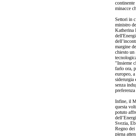
continente 
minacce ch
Settori in 
ministro d
Katherina R
dell'Energi
dell’incont
margine de
chiesto un
tecnologica
"Insieme c
farlo ora, p
europeo, a 
siderurgia 
senza indug
preferenza
Infine, il 
questa volt
potuto affr
dell’Energi
Svezia, Eb
Regno dei 
piena atten