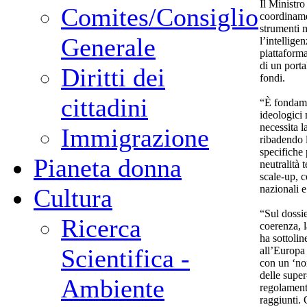
Il Ministro
Comites/Consiglio
coordiname
strumenti m
Generale
l’intellige
piattaforma
di un porta
Diritti dei
fondi.
cittadini
“È fondame
ideologici 
necessita l
Immigrazione
ribadendo l
specifiche 
Pianeta donna
neutralità 
scale-up, 
nazionali e
Cultura
“Sul dossie
Ricerca
coerenza, l
ha sottoli
Scientifica -
all’Europa 
con un ‘no
delle super
Ambiente
regolament
raggiunti. 