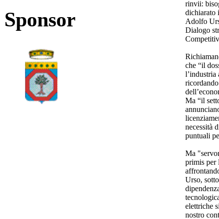
rinvii: bis
Sponsor
dichiarato 
Adolfo Urso
Dialogo st
Competitiv
Richiamando
che “il dos
l’industria
ricordando 
dell’econom
Ma “il sett
annunciano 
licenziamen
necessità 
puntuali pe
Ma "servono
primis per
affrontando
Urso, sott
dipendenza
tecnologica
elettriche 
nostro cont