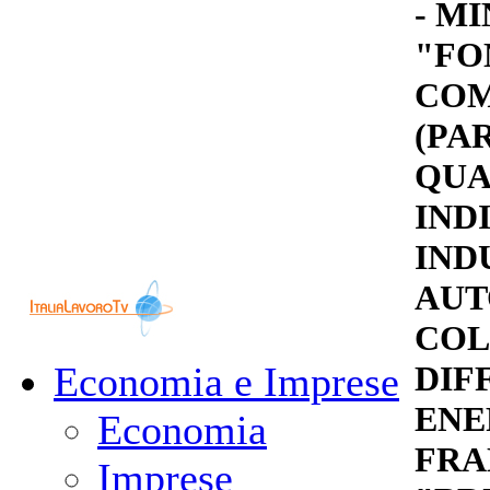
- MI
"FO
COM
(PA
QUA
IND
IND
AUT
COL
Economia e Imprese
DIF
ENE
Economia
FRA
Imprese