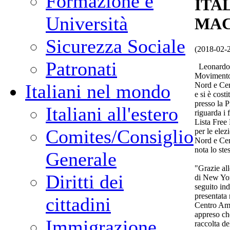
Formazione e
ITA
Università
MAC
Sicurezza Sociale
(2018-02-
Patronati
Leonardo M
Movimento A
Nord e Cen
Italiani nel mondo
e si è cost
presso la 
Italiani all'estero
riguarda i 
Lista Free 
Comites/Consiglio
per le elez
Nord e Ce
nota lo ste
Generale
"Grazie al
Diritti dei
di New Yor
seguito ind
presentata 
cittadini
Centro Ame
appreso che
Immigrazione
raccolta de