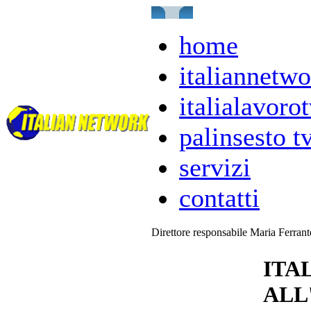
home
italiannetwo
italialavorot
palinsesto t
servizi
contatti
Direttore responsabile Maria Ferran
ITA
ALL