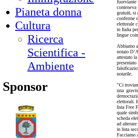
fuorviante 
conteneva n
Pianeta donna
gratuiti, s
conferme d
Cultura
elettorale 
in Italia pe
lingue coin
Ricerca
Abbiamo ap
Scientifica -
notaio D’A
attestato 
Ambiente
presentato 
falsificazi
notarile.
Sponsor
"Ci trovia
una graviss
democrazia
elettorali. 
lista Free 
quale simbo
scheda elet
ad alterare 
in lista se
Facciamo ap