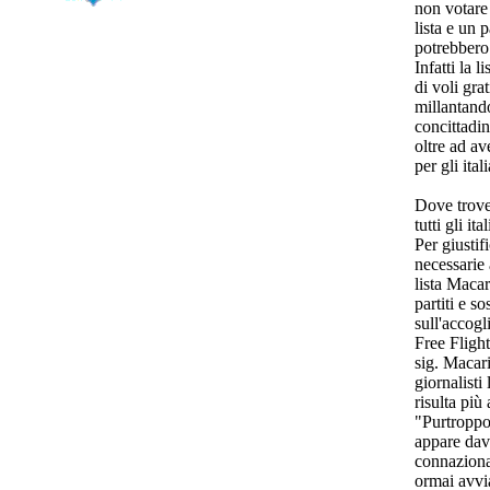
non votare
lista e un 
potrebbero 
Infatti la l
di voli grat
millantand
concittadini
oltre ad av
per gli ital
Dove trover
tutti gli it
Per giusti
necessarie 
lista Macar
partiti e s
sull'accogli
Free Flight
sig. Macari
giornalisti
risulta più 
"Purtroppo,
appare dav
connazional
ormai avvia